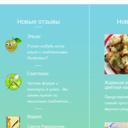
Новые отзывы
Нов
Эльза:
У кого нибудь есть
опыт с таблетками
Perfection?
Светлана:
Жареная в
Читаю форум и
цветная ка
нахожусь в шоке.. Вы
зачем пьете по
Представля
несколько таблеток…
самый прост
вкусных ре
Мария:
Света Рамазанова,