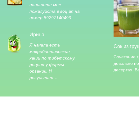
напишите мне
пожалуйста в воц ап на
номер 89297140493
Ирина:
Я начала есть
Сок из гру
макробиотические
Сочетание г
каши по тибетскому
довольно по
рецепту фирмы
десертах. 
органик. И
результат…