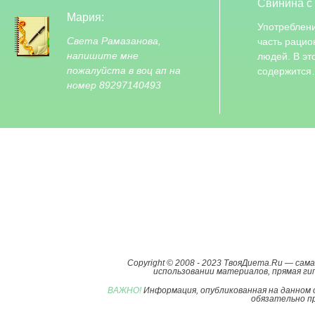
Свинина с
Мария:
Употреблен
Света Рамазанова,
часть рацио
напишите мне
людей. В эт
пожалуйста в воц ап на
содержитс
номер 89297140493
Copyright © 2008 - 2023 ТвояДиета.Ru — са
использовании материалов, прямая гип
ВАЖНО!
Информация, опубликованная на данном 
обязательно пр