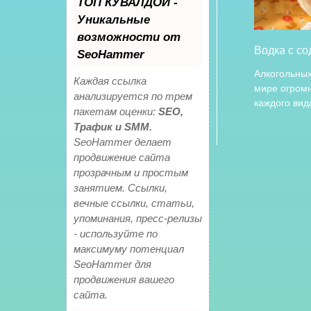
ТОП КУВАЛДОЙ -
Уникальные
возможности от
Водка с с
SeoHammer
Алкогольных
Каждая ссылка
мире огромн
анализируется по трем
каждого вид
пакетам оценки:
SEO,
Трафик и SMM.
SeoHammer делает
продвижение сайта
прозрачным и простым
занятием. Ссылки,
вечные ссылки, статьи,
упоминания, пресс-релизы
- используйте по
максимуму потенциал
SeoHammer для
продвижения вашего
сайта.