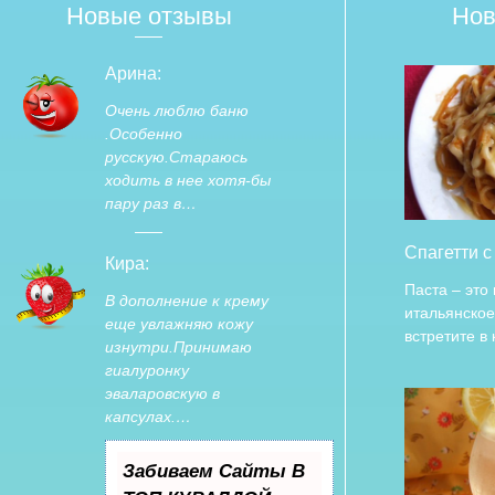
Новые отзывы
Нов
Арина:
Очень люблю баню
.Особенно
русскую.Стараюсь
ходить в нее хотя-бы
пару раз в…
Спагетти с
Кира:
Паста – это
В дополнение к крему
итальянское
еще увлажняю кожу
встретите в
изнутри.Принимаю
гиалуронку
эваларовскую в
капсулах.…
Забиваем Сайты В