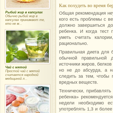
Как похудеть во время б
Общая рекомендация неу
Рыбий жир в капсулах
Обычно рыбий жир в
кого есть проблемы с ве
капсулах принимают те,
кто не м...
должно завершиться до
ребенка. И когда тест
уметь считать калории
рационально.
Правильная диета для 
обычной правильной 
источники жиров, белков
Чай с мятой
но не до абсурда, а н
Простой чай с мятой
считается народной
следить за тем, чтобы
медициной л...
вредных веществ.
Технически, прибавлять
ребенка» рекомендуется
недели необходимо ес
употреблять 1,3 и более