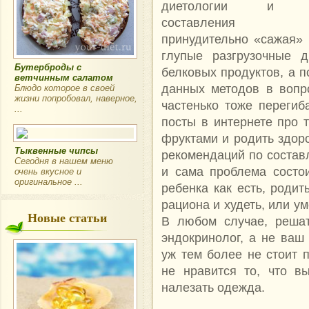
диетологии и пр
составления р
принудительно «сажая» 
глупые разгрузочные д
Бутерброды с
белковых продуктов, а 
ветчинным салатом
данных методов в вопр
Блюдо которое в своей
жизни попробовал, наверное,
частенько тоже перегиб
...
посты в интернете про 
фруктами и родить здор
Тыквенные чипсы
рекомендаций по составл
Сегодня в нашем меню
и сама проблема состо
очень вкусное и
оригинальное ...
ребенка как есть, родит
рациона и худеть, или у
Новые статьи
В любом случае, решат
эндокринолог, а не ваш 
уж тем более не стоит 
не нравится то, что в
налезать одежда.