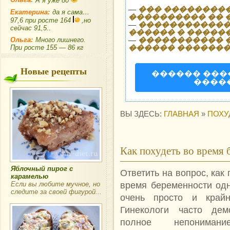
А я уже 80
—
��� ���������
Екатерина:
да я сама…
���������� �� �
97,6 при росте 164
,но
—
�������������
сейчас 91,5..
������ � �����
—
����������� 
Ольга:
Много лишнего.
������ �������
При росте 155 — 86 кг
Новые рецепты
������ ��
����
ВЫ ЗДЕСЬ:
ГЛАВНАЯ
»
ПОХУ
Как похудеть во время
Яблочный пирог с
Ответить на вопрос, как 
карамелью
время беременности од
Если вы любите мучное, но
следите за своей фигурой...
очень просто и крайн
Гинекологи часто дем
полное непониман