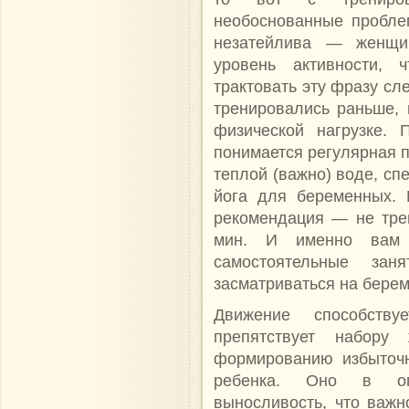
необоснованные пробле
незатейлива — женщи
уровень активности,
трактовать эту фразу сл
тренировались раньше, 
физической нагрузке.
понимается регулярная 
теплой (важно) воде, с
йога для беременных. 
рекомендация — не тре
мин. И именно вам 
самостоятельные за
засматриваться на бере
Движение способству
препятствует набору
формированию избыточн
ребенка. Оно в оп
выносливость, что важн