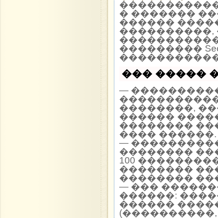
�����������
� ������� ��
������ �����
����������, 
�����������
��������� Seo
�����������
��� ����� �
— ����������
�����������
��������, �
������ ����
�������� ��
���� ������.
— ���������
�������� ��
100 ��������
�������� ��
�������� ��
— ��� �����
������: ����
������ ����
(����������,