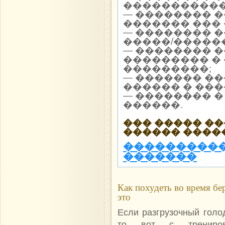
�����������
— �������� 
������� ��� 
— �������� 
�����/������
— �������� 
��������� �
���������;
— ������� �
������ � ���
— �������� �
������.
��� ����� �
������ ����
����������
�������
Как похудеть во время бе
это
Если разгрузочный голо
то вот с трениров