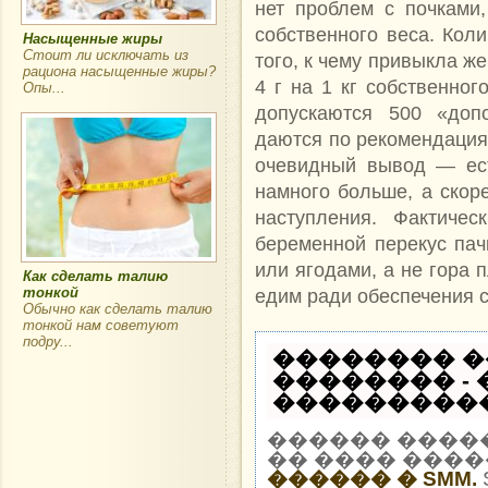
нет проблем с почками,
собственного веса. Коли
Насыщенные жиры
Стоит ли исключать из
того, к чему привыкла ж
рациона насыщенные жиры?
4 г на 1 кг собственног
Опы...
допускаются 500 «доп
даются по рекомендация
очевидный вывод — ест
намного больше, а скоре
наступления. Фактиче
беременной перекус пач
или ягодами, а не гора 
Как сделать талию
тонкой
едим ради обеспечения 
Обычно как сделать талию
тонкой нам советуют
подру...
�������� �
�������� -
�����������
������ ����
�� ���� ����
������ � SMM.