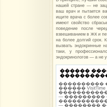
нашей стране — не зац
ваш врач и пытается в
ищите врача с более с
имеют свойство сбрасы
поведение после чере
взвешиванием в ЖК и пе
на более долгий срок. К
вызвать эндокринные на
таки, у профессиона
эндокринологов — а не у
������ ���
�����������
���������� 
������ VisitTi
������������ 
— ��������� 
�����������
— �������� 