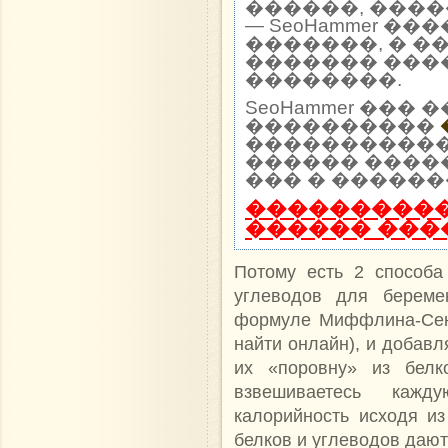
������, ����
— SeoHammer �
�������, � �
������� ���
��������.
SeoHammer ��
����������
����������� 
������ ����
��� � ������
����������
������ ���
Потому есть 2 способа
углеводов для берем
формуле Миффлина-Сен 
найти онлайн), и добавл
их «поровну» из белк
взвешиваетесь кажд
калорийность исходя из
белков и углеводов дают 