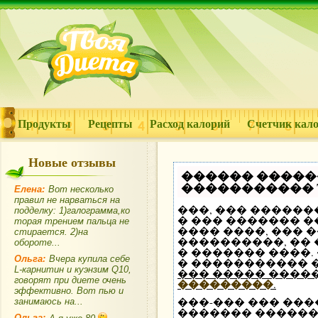
Продукты
Рецепты
Расход калорий
Счетчик кал
Новые отзывы
������ �����
����������� Te
Елена:
Вот несколько
правил не нарваться на
���, ��� ������
подделку: 1)галограмма,ко
� ��� ������� 
торая трением пальца не
���� ����, ��� 
стирается. 2)на
����������, ��
обороте...
� ������� ����
Ольга:
Вчера купила себе
� ����������� 
L-карнитин и куэнзим Q10,
��� ����� ���
говорят при диете очень
���������
.
эффективно. Вот пью и
���-��� ��� ���
занимаюсь на...
������� ������
Ольга: