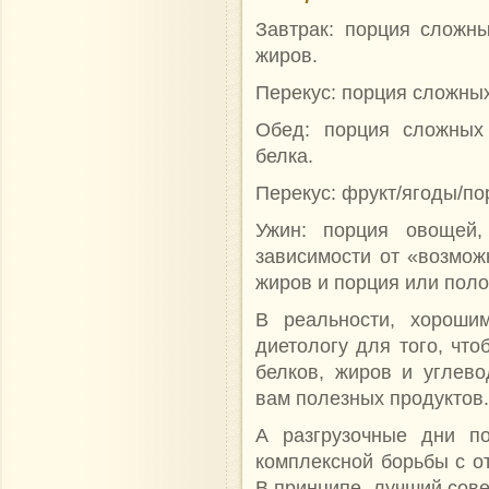
Завтрак: порция сложны
жиров.
Перекус: порция сложных
Обед: порция сложных 
белка.
Перекус: фрукт/ягоды/по
Ужин: порция овощей
зависимости от «возмо
жиров и порция или пол
В реальности, хороши
диетологу для того, что
белков, жиров и углев
вам полезных продуктов.
А разгрузочные дни по
комплексной борьбы с о
В принципе, лучший сове