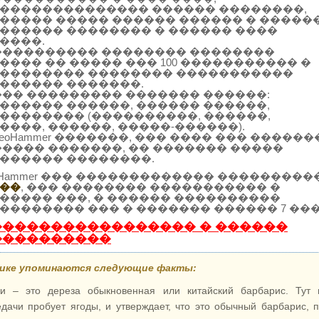
�������������� ������ ��������,
����� ����� ������ ������ � �����
������ �������� � ������ ����
����.
���������� �������� ��������
���� �� ����� ��� 100 ����������� �
�������� �������� �����������
������ �������.
��� ��������� ������� ������:
������ ������, ������ ������,
�������� (����������, ������,
����, ������, �����-������).
SeoHammer �������, ��� ���� ��� ������
����� �������, �� ������� �����
������ ��������.
oHammer ��� ������������� ���������
��
, ��� �������� ����������� �
����� ���, � ������ ����������
�������� ��� � ������� ������ 7 ���
����������������� � ������
����������
лике упоминаются следующие факты:
жи – это дереза обыкновенная или китайский барбарис. Тут г
дачи пробует ягоды, и утверждает, что это обычный барбарис, 