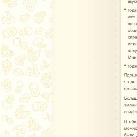
вкус
год
уже
вос
общ
спра
исти
пох
Мини
годж
Проце
ягоде
флаво
Больш
эмоц
свиде
В общ
можно
было 