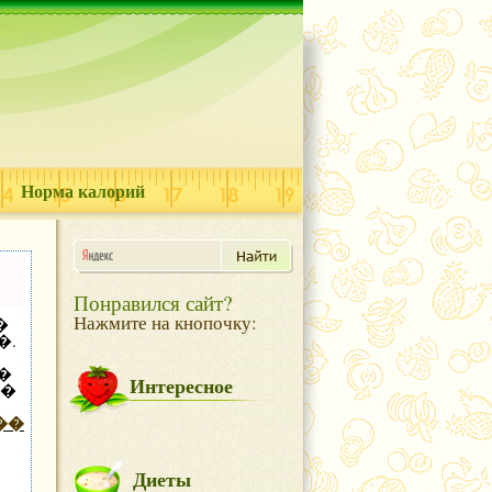
Норма калорий
Понравился сайт?
Нажмите на кнопочку:
�
�.
�
Интересное
��
��
,
Диеты