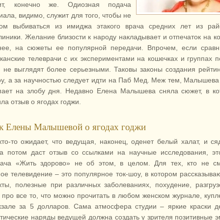
сит, конечно же. Одиозная подача
иала, видимо, служит для того, чтобы не
ом выбиваться из имиджа этакого врача средних лет из рай
линики. Желание близости к народу накладывает и отпечаток на ко
нее, на сюжеты ее популярной передачи. Впрочем, если сравн
канские телеврачи с их экспериментами на кошечках и группах 
 не выглядят более серьезными. Таковы законы создания рейти
оу, а за научностью следует идти на Паб Мед. Меж тем, Малышева
пает на злобу дня. Недавно Елена Малышева сняла сюжет, в к
ла отзыв о ягодах годжи.
к Елены Малышевой о ягодах годжи
кто-то ожидает, что ведущая, наконец, оденет белый халат, и ся
 а потом даст отзыв со ссылками на научные исследования, эт
ача «Жить здорово» не об этом, в целом. Для тех, кто не с
ое телевидение – это популярное ток-шоу, в котором рассказыва
кты, полезные при различных заболеваниях, похудение, разгру
и про все то, что можно прочитать в любом женском журнале, куп
кзале за 5 долларов. Сама атмосфера студии – яркие краски д
тические наряды ведущей должна создать у зрителя позитивные 