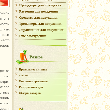
онной
нтент,
ивать,
полных
нговых
 часто
отором
Разное
Правильное питание
дет за
Фитнес
о зря.
Очищение организма
мотрит
ют про
Разгрузочные дни
зочные
Обзоры товаров
ленном
екора,
эмоции