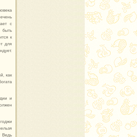
ловека
ечень
ает с
 быть
ится к
ет для
дует.
й, как
богата
дии и
олжен
 годжи
нельзя
 Ведь