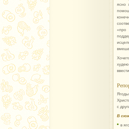
ясно 
помощ
конеч
соотв
«про 
подде
исце
вмеша
Хочет
худею
ввести
Репо
Ягоды
Христ
с дру
В сюж
в яг