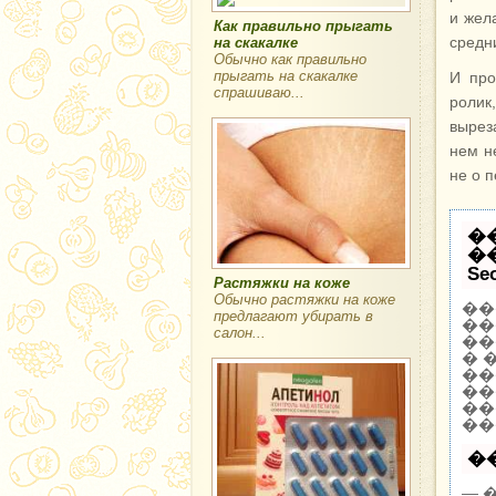
и жел
Как правильно прыгать
средн
на скакалке
Обычно как правильно
прыгать на скакалке
И про
спрашиваю...
ролик
вырез
нем н
не о 
�
�
Se
Растяжки на коже
Обычно растяжки на коже
��
предлагают убирать в
��
салон...
��
� 
��
��
��
��
�
— 