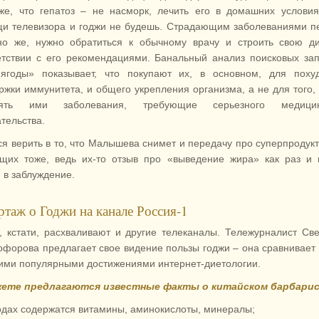
же, что гепатоз – не насморк, лечить его в домашних услови
и телевизора и годжи не будешь. Страдающим заболеваниями п
но же, нужно обратиться к обычному врачу и строить свою д
етствии с его рекомендациями. Банальный анализ поисковых за
ягоды» показывает, что покупают их, в основном, для похуд
ржки иммунитета, и общего укрепления организма, а не для того,
лять ими заболевания, требующие серьезного медицин
тельства.
ся верить в то, что Малышева снимет и передачу про суперпродук
щих тоже, ведь их-то отзыв про «выведение жира» как раз и
 в заблуждение.
ртаж о Годжи на канале Россия-1
, кстати, расхваливают и другие телеканалы. Тележурналист Св
офорова предлагает свое видение пользы годжи – она сравнивает
гими популярными достижениями интернет-диетологии.
ете предлагаются известные факты о китайском барбарис
одах содержатся витамины, аминокислоты, минералы;