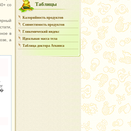
Таблицы
40+ со
Калорийность продуктов
лярный
Совместимость продуктов
стати,
Гликемический индекс
нное в
Идеальная масса тела
озе, а
Таблица доктора Аткинса
�
r
�