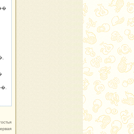
��
�,
�
�.
остья
первая