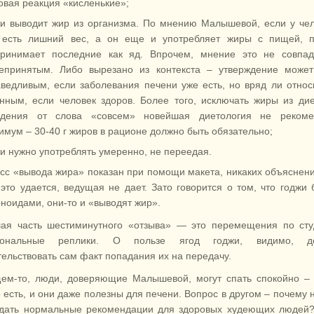
овая реакция «кисленькие»;
жи выводит жир из организма. По мнению Малышевой, если у че
 есть лишний вес, а он еще и употребляет жиры с пищей, п
принимает последние как яд. Впрочем, мнение это не совпад
епринятым. Либо вырезано из контекста – утверждение может
ведливым, если заболевания печени уже есть, но вряд ли относ
нным, если человек здоров. Более того, исключать жиры из ди
удения от слова «совсем» новейшая диетология не рекомен
мум – 30-40 г жиров в рационе должно быть обязательно;
и нужно употреблять умеренно, не переедая.
сс «вывода жира» показан при помощи макета, никаких объяснени
 это удается, ведущая не дает. Зато говорится о том, что годжи 
ноидами, они-то и «выводят жир».
ая часть шестиминутного «отзыва» — это перемещения по сту
иональные реплики. О пользе ягод годжи, видимо, д
тельствовать сам факт попадания их на передачу.
ем-то, люди, доверяющие Малышевой, могут спать спокойно –
 есть, и они даже полезны для печени. Вопрос в другом – почему 
дать нормальные рекомендации для здоровых худеющих людей?