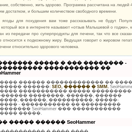
ание, собственно, жить здорово. Программа рассчитана на людей 
им достатком, и большим количеством свободного времени.
 ягоды для похудения вам тоже рассказывать не будут. Попу
, который все в интернете называют «отзыв Малышевой о годжи», к
ан из передачи про суперпродукты для печени, так что все сказа
е относится к подкожному жиру. Ведущая говорит о жировом гепат
печени относительно здорового человека.
������� ����� � ��� �������� -
��������� ����������� ��
oHammer
���� ������ ������������� �� ���
����� ������:
SEO, ������ � SMM.
SeoHamme
���� ����������� ����� ���������
������� ��������. ������, ������
����, ������, ����������, �����-
���� - ����������� �� ���������
������� SeoHammer ��� �����������
���� �����.
�� ����� ������ SeoHammer
����������� � ���� ����,