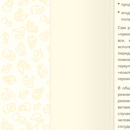
прод
яго
пола
Сам р
«преи
все, 
испол
перед
помни
герку
«ешьт
героин
В общ
реком
реком
витам
случа
челов
сосуд