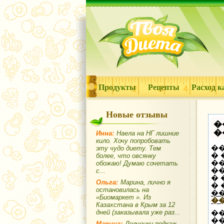
Продукты
Рецепты
Расход к
Новые отзывы
�
�
Инна:
Наела на НГ лишние
кило. Хочу попробовать
��
эту чудо диету. Тем
�
более, что овсянку
��
обожаю! Думаю сочетать
�
с...
�
Ольга:
Марина, лично я
�
остановилась на
�
«Биомаркет ». Из
�
Казахстана в Крым за 12
�
дней (заказывала уже раз...
�
Марина:
Девченки,подкаж