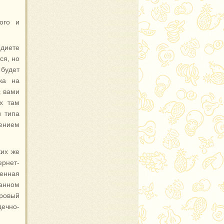
ого и
 диете
ся, но
будет
ка на
с вами
х там
и типа
дением
ких же
рнет-
ренная
данном
оровый
дечно-