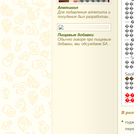
��
Апетинол
��
Для подавления аппетита и
��
похудения был разработан...
��
— 
��
��
Пищевые добавки
��
Обычно говоря про пищевые
— 
добавки, мы обсуждаем БА...
��
��
��
— 
� 
��
Se
��
��
��
�
�
В ро
год
пере