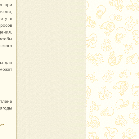
ях при
ечени,
иету в
просов
ения,
 чтобы
ского
ты для
 может
етлана
 ягоды
е: