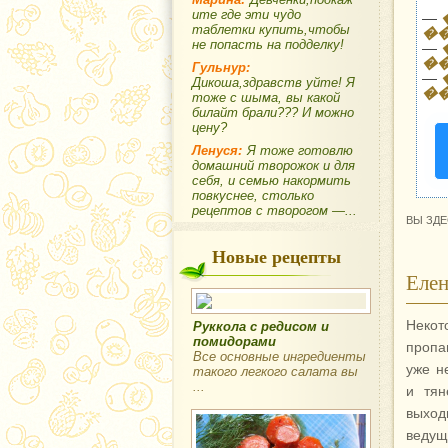
ите где эти чудо
—
таблетки купить,чтобы
�
не попасть на подделку!
—
�
Гульнур:
—
Дикоша,здравств уйте! Я
�
тоже с шыма, вы какой
билайт брали??? И можно
цену?
Ленуся:
Я тоже готовлю
домашний творожок и для
себя, и семью накормить
повкуснее, столько
рецептов с творогом —...
ВЫ ЗДЕ
Новые рецепты
Елен
Неко
Руккола с редисом и
помидорами
пропа
Все основные ингредиенты
уже н
такого легкого салата вы
...
и тян
выход
ведущ