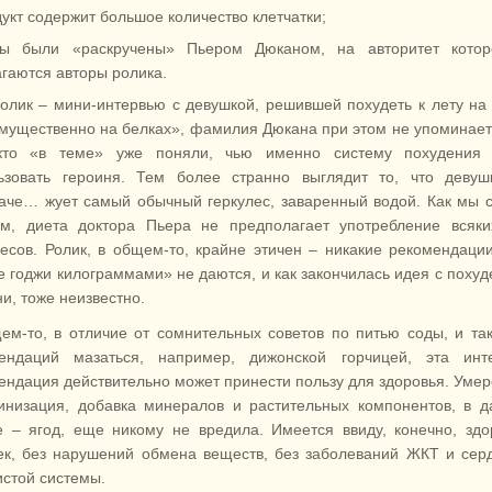
укт содержит большое количество клетчатки;
ды были «раскручены» Пьером Дюканом, на авторитет котор
гаются авторы ролика.
олик – мини-интервью с девушкой, решившей похудеть к лету на
мущественно на белках», фамилия Дюкана при этом не упоминает
кто «в теме» уже поняли, чью именно систему похудения 
ьзовать героиня. Тем более странно выглядит то, что девуш
аче… жует самый обычный геркулес, заваренный водой. Как мы 
м, диета доктора Пьера не предполагает употребление всяки
лесов. Ролик, в общем-то, крайне этичен – никакие рекомендаци
е годжи килограммами» не даются, и как закончилась идея с поху
и, тоже неизвестно.
ем-то, в отличие от сомнительных советов по питью соды, и та
ендаций мазаться, например, дижонской горчицей, эта инте
ендация действительно может принести пользу для здоровья. Уме
инизация, добавка минералов и растительных компонентов, в 
е – ягод, еще никому не вредила. Имеется ввиду, конечно, зд
ек, без нарушений обмена веществ, без заболеваний ЖКТ и сер
истой системы.