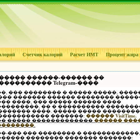
алорий
Счетчик калорий
Расчет ИМТ
Процент жира
����� ������-������ ��
���������� Telegram-����
�, ��� �������� � ����� �����, ����
 ��� ������� ������ �������� �����
�� ����, ��� ����� ������ ����
���������, �� � ���������� �������
 ������� ����. ����� ����� �������
������ VisitTime.
 ����������� �������:
������ ���
�� ����� �������������
��������
.
��-��� ��� �������� � ������������
������ �������� ������� �������: