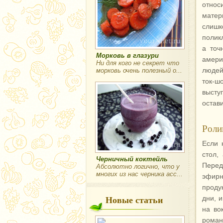
отно
матер
слишк
полик
а точ
Морковь в глазури
амери
Ни для кого не секрет что
людей
морковь очень полезный о...
ток-ш
высту
остави
Роли
Если 
стол,
Черничный коктейль
Перед
Абсолютно логично, что у
многих из нас черника асс...
эфирн
проду
Новые статьи
дни, 
на во
роман