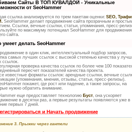
биваем Сайты В ТОП КУВАЛДОЙ - Уникальные
зможности от SeoHammer
ая ссылка анализируется по трем пакетам оценки:
SEO, Трафи
.
SeoHammer делает продвижение сайта прозрачным и просты
тием. Ссылки, вечные ссылки, статьи, упоминания, пресс-релиз
ользуйте по максимуму потенциал SeoHammer для продвижения
го сайта.
о умеет делать SeoHammer
одвижение в один клик, интеллектуальный подбор запросов,
пка самых лучших ссылок с высокой степенью качества у лучш
ж ссылок.
гулярная проверка качества ссылок по более чем 100 показат
едневный пересчет показателей качества проекта.
се известные форматы ссылок: арендные ссылки, вечные ссылк
икации (упоминания, мнения, отзывы, статьи, пресс-релизы).
oHammer покажет, где рост или падение, а также запросы, на
рые нужно обратить внимание.
Hammer еще предоставляет технологию
Буст
, она ускоряет
вижение в десятки раз, а первые результаты появляются уже в
ние первых 7 дней.
егистрироваться и Начать продвижение
нение 3. Прыжки через гантели