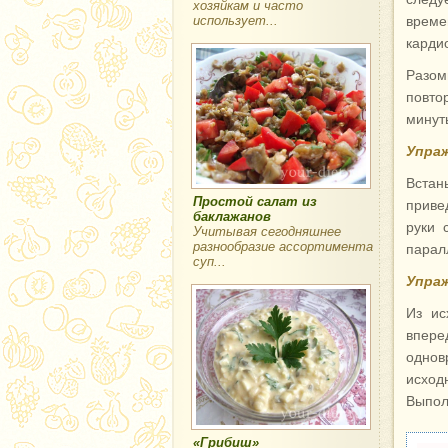
хозяйкам и часто
использует...
време
карди
Разом
повто
минут
Упраж
Встан
Простой салат из
приве
баклажанов
руки 
Учитывая сегодняшнее
разнообразие ассортимента
парал
суп...
Упраж
Из ис
впере
однов
исход
Выпол
«Грибиш»