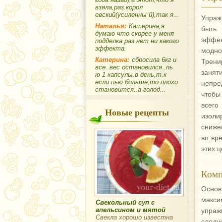
взяла,раз.корол
евский(усиленны й),так я...
Упраж
Наталья:
Катерина,я
быть
думаю что скорее у меня
эффе
подделка раз нет ни какого
эффекта.
модн
Катерина:
сбросила 6кг и
Трени
все..вес остановился..пь
заня
ю 1 капсулы.в день,т.к
если пью больше,то плохо
непре
становится..а голод...
чтобы
всего
Новые рецепты
изол
сниже
во вр
этих 
Комп
Основ
макс
Свекольный суп с
апельсином и мятой
упраж
Свекла хорошо известна
следу