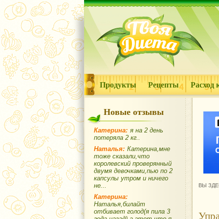
Продукты
Рецепты
Расход 
Новые отзывы
Катерина:
я на 2 день
потеряла 2 кг..
Наталья:
Катерина,мне
тоже сказали,что
королевский проверянный
двумя девочками,пью по 2
капсулы утром и ничего
не...
ВЫ ЗДЕ
Катерина:
Наталья,билайт
отбивает голод(я пила 3
Упра
года назад),а этот,что я