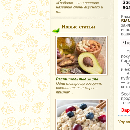
За
«Грибиш» - это веселое
во
название очень вкусного и
п...
Кажд
SMM
Новые статьи
заня
исп
ваше
Чт
— Пр
поку
бир
— Ре
и еж
— В
публ
Растительные жиры
— Se
Одни товарищи говорят,
кото
растительные жиры –
признак...
Seo
прод
тече
Зар
Упраж