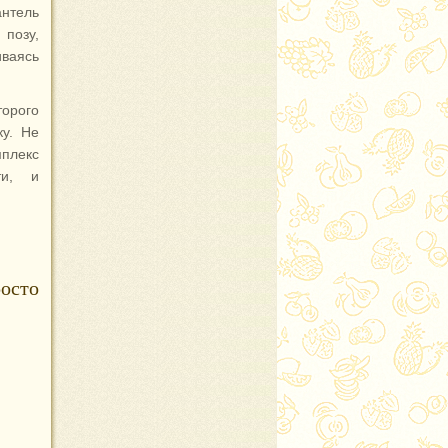
антель
 позу,
иваясь
торого
ку. Не
мплекс
ти, и
осто