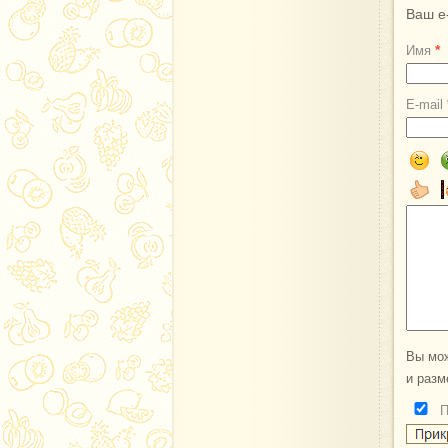
Ваш e
*
Имя
E-mail
Вы мож
и разм
П