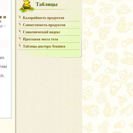
Таблицы
к и
Калорийность продуктов
м
Совместимость продуктов
ы -
Гликемический индекс
Идеальная масса тела
Таблица доктора Аткинса
их
елям
и,