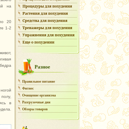
ий на
по 20
те 1-2
живот,
ягивая
Разное
 бедра
Правильное питание
Фитнес
ногой
Очищение организма
 полу,
Разгрузочные дни
ясь в
Обзоры товаров
едела.