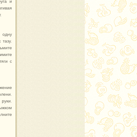
уга и
ыгивая
.
 одну
 тазу.
зьмите
римите
тяги с
ожение
олени.
руки.
рыжком
олните