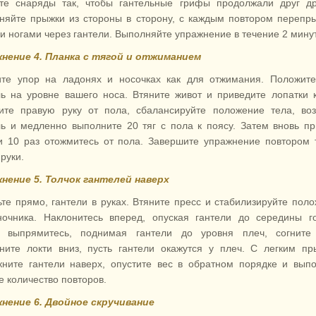
те снаряды так, чтобы гантельные грифы продолжали друг др
няйте прыжки из стороны в сторону, с каждым повтором перепр
и ногами через гантели. Выполняйте упражнение в течение 2 минут
нение 4. Планка с тягой и отжиманием
те упор на ладонях и носочках как для отжимания. Положите
ль на уровне вашего носа. Втяните живот и приведите лопатки к
ите правую руку от пола, сбалансируйте положение тела, во
ль и медленно выполните 20 тяг с пола к поясу. Затем вновь п
и 10 раз отожмитесь от пола. Завершите упражнение повтором 
руки.
нение 5. Толчок гантелей наверх
ьте прямо, гантели в руках. Втяните пресс и стабилизируйте пол
ночника. Наклонитесь вперед, опуская гантели до середины г
 выпрямитесь, поднимая гантели до уровня плеч, согните 
ните локти вниз, пусть гантели окажутся у плеч. С легким п
кните гантели наверх, опустите вес в обратном порядке и вып
е количество повторов.
нение 6. Двойное скручивание