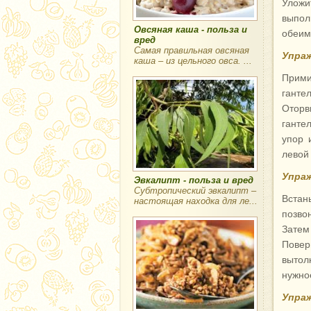
Уложи
выпол
Овсяная каша - польза и
обеим
вред
Самая правильная овсяная
Упраж
каша – из цельного овса. ...
Прими
ганте
Оторв
ганте
упор 
левой 
Упраж
Эвкалипт - польза и вред
Субтропический эвкалипт –
Встан
настоящая находка для ле...
позво
Затем
Повер
вытол
нужно
Упраж