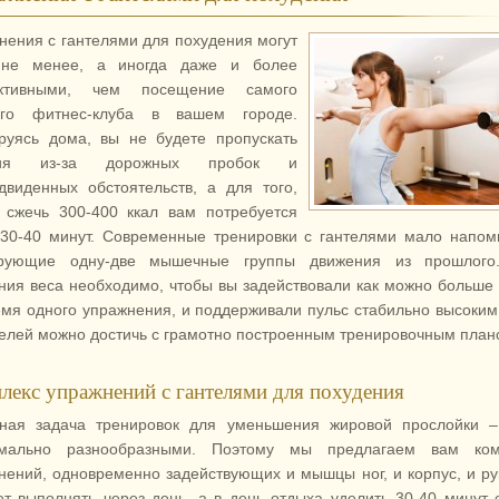
нения с гантелями для похудения могут
 не менее, а иногда даже и более
ктивными, чем посещение самого
ого фитнес-клуба в вашем городе.
руясь дома, вы не будете пропускать
тия из-за дорожных пробок и
двиденных обстоятельств, а для того,
 сжечь 300-400 ккал вам потребуется
 30-40 минут. Современные тренировки с гантелями мало напо
ирующие одну-две мышечные группы движения из прошлого
ния веса необходимо, чтобы вы задействовали как можно больш
емя одного упражнения, и поддерживали пульс стабильно высоким
целей можно достичь с грамотно построенным тренировочным план
лекс упражнений с гантелями для похудения
ная задача тренировок для уменьшения жировой прослойки –
имально разнообразными. Поэтому мы предлагаем вам ком
нений, одновременно задействующих и мышцы ног, и корпус, и ру
ет выполнять через день, а в день отдыха уделить 30-40 минут 