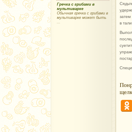
Сядьте
Гречка с грибами в
мультиварке
удерж
Обычная гречка с грибами в
затем
мультиварке может быть
...
в тали
Выпол
после
суети
упра
постар
Специ
Понр
щелк