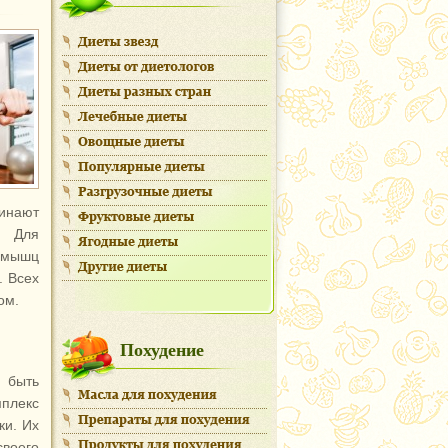
минают
. Для
е мышц
. Всех
ом.
Похудение
 быть
плекс
ки. Их
своего