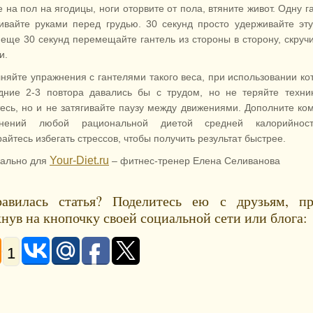
 на пол на ягодицы, ноги оторвите от пола, втяните живот. Одну г
ивайте руками перед грудью. 30 секунд просто удерживайте эту
 еще 30 секунд перемещайте гантель из стороны в сторону, скруч
и.
няйте упражнения с гантелями такого веса, при использовании ко
дние 2-3 повтора давались бы с трудом, но не теряйте техни
тесь, но и не затягивайте паузу между движениями. Дополните ко
жнений любой рациональной диетой средней калорийнос
айтесь избегать стрессов, чтобы получить результат быстрее.
Your-Diet.ru
ально для
– фитнес-тренер Елена Селиванова
авилась статья? Поделитесь ею с друзьям, пр
нув на кнопочку своей социальной сети или блога:
1