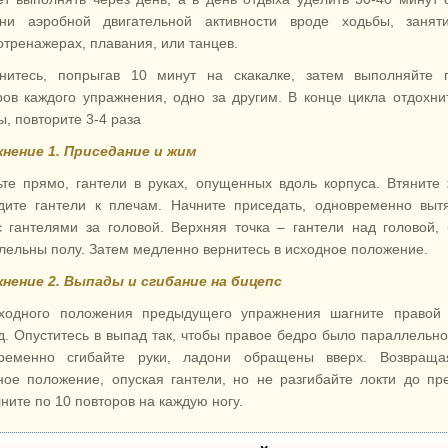
ни аэробной двигательной активности вроде ходьбы, занят
отренажерах, плавания, или танцев.
нитесь, попрыгав 10 минут на скакалке, затем выполняйте 
ров каждого упражнения, одно за другим. В конце цикла отдохни
ы, повторите 3-4 раза
нение 1. Приседание и жим
ьте прямо, гантели в руках, опущенных вдоль корпуса. Втяните 
дите гантели к плечам. Начните приседать, одновременно выт
с гантелями за головой. Верхняя точка – гантели над головой,
лельны полу. Затем медленно вернитесь в исходное положение.
нение 2. Выпады и сгибание на бицепс
ходного положения предыдущего упражнения шагните правой 
д. Опуститесь в выпад так, чтобы правое бедро было параллельно
ременно сгибайте руки, ладони обращены вверх. Возвраща
ное положение, опуская гантели, но не разгибайте локти до пр
ните по 10 повторов на каждую ногу.