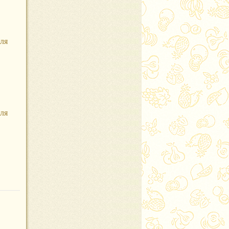
ля
ля