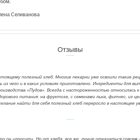
ебом.
лена Селиванова
Отзывы
стоящему полезный хлеб. Многие пекарни уже освоили такие рец
шь из чего и в каких условиях приготовлено. Ингредиенты для в
оизводства «Пудов». Всегда с настороженностью относилась к 
дорового питания: на фруктозе, с семенами льна, фитнес, из ц
желание найти для себя полезный хлеб переросло в настоящее 
о он «просит». Но от хлеба, все же, лучше отказаться совсем 