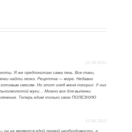
21.09.2011
епты. Я же предпочитаю сама печь. Все-таки,
ыпечки найти легко. Рецептов — море. Недавно
готовым смесям. Но этот хлеб меня покорил. У них
ельносмолотой муки… Можно все для выпечки
увлечение. Теперь едим только свою ПОЛЕЗНУЮ
12.04.2012
— он не является едой первой необходимости, а