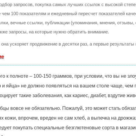
одбор запросов, покупка самых лучших ссылок с высокой степе
 чем 100 показателям и ежедневный пересчет показателей каче
и, вечные ссылки, публикации (упоминания, мнения, отзывы, с
акже запросы, на которые нужно обратить внимание.
, она ускоряет продвижение в десятки раз, а первые результаты
ие
го к полноте – 100-150 граммов, при условии, что вы не зл
 и яйца» не должно появляться на вашем столе чаще, чем па
ирует такие заболевания, как кариес, диабет, вздутие жив
бцы вовсе не обязательно. Пожалуй, это может стать обяза
ях кожи, впрочем, вреден не сам хлеб, а выпечка на дрожж
дует покупать специальные безглютеновые сорта в магазин