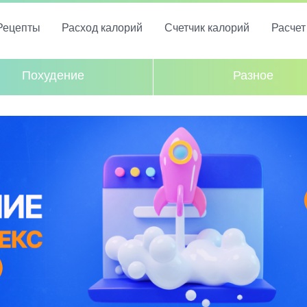
Рецепты
Расход калорий
Счетчик калорий
Расче
Похудение
Разное