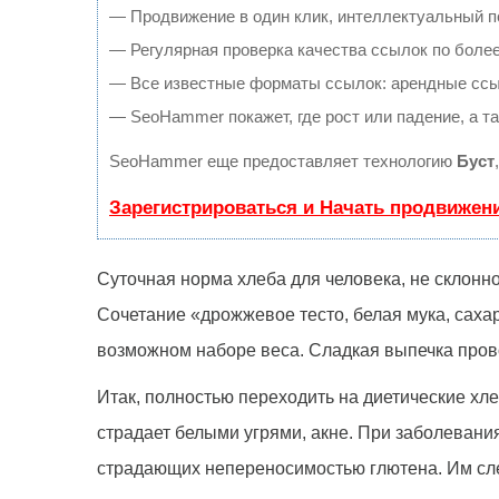
— Продвижение в один клик, интеллектуальный п
— Регулярная проверка качества ссылок по более
— Все известные форматы ссылок: арендные ссылк
— SeoHammer покажет, где рост или падение, а т
SeoHammer еще предоставляет технологию
Буст
Зарегистрироваться и Начать продвижен
Суточная норма хлеба для человека, не склонно
Сочетание «дрожжевое тесто, белая мука, сахар
возможном наборе веса. Сладкая выпечка провоц
Итак, полностью переходить на диетические хле
страдает белыми угрями, акне. При заболевани
страдающих непереносимостью глютена. Им сле