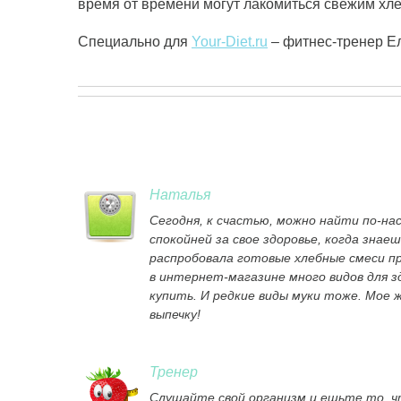
время от времени могут лакомиться свежим хл
Специально для
Your-Diet.ru
– фитнес-тренер Е
Наталья
Сегодня, к счастью, можно найти по-на
спокойней за свое здоровье, когда знае
распробовала готовые хлебные смеси пр
в интернет-магазине много видов для з
купить. И редкие виды муки тоже. Мое 
выпечку!
Тренер
Слушайте свой организм и ешьте то, чт