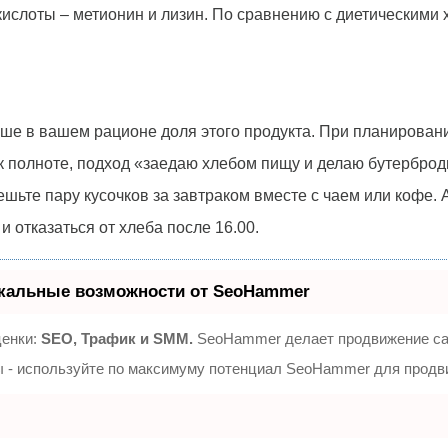
ислоты – метионин и лизин. По сравнению с диетическими 
ьше в вашем рационе доля этого продукта. При планировани
к полноте, подход «заедаю хлебом пищу и делаю бутерброд
ьте пару кусочков за завтраком вместе с чаем или кофе. А
и отказаться от хлеба после 16.00.
кальные возможности от SeoHammer
ценки:
SEO, Трафик и SMM.
SeoHammer делает продвижение сай
зы - используйте по максимуму потенциал SeoHammer для продв