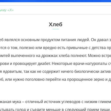
укву «Х»
Хлеб
б являлся основным продуктом питания людей. Он давал эн
ся о том, полезно или вредно есть привычные с детства п
мтей выпеченного на дрожжах хлеба полнеют. Можно встре
крови и провоцирует диабет. Некоторые врачи-натуропаты с
я ядовитым, так как не содержит ничего биологически актив
леб, или нужно поголовно перейти на пророщенное зерно и 
жаная мука – отличный источник углеводов с низким гликем
спытывать голод и съедите меньше в следующий прием пищи.