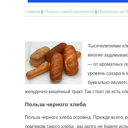
Главная
||
Польза и вред продуктов
||
Продукты на б
Тысячелетиями хле
многие задумывают
— от ароматных ло
уровень сахара в 
буквально являетс
желудочно-кишечный тракт. Так стоит ли есть х
Польза черного хлеба
Польза черного хлеба огромна. Прежде всего, р
ломтиком такого хлеба , вы долго не будете и