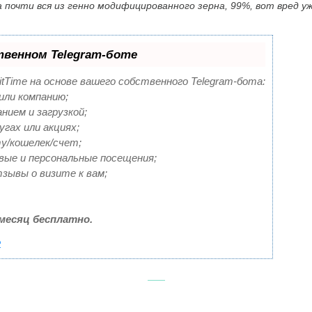
а почти вся из генно модифицированного зерна, 99%, вот вред у
твенном Telegram-боте
itTime на основе вашего собственного Telegram-бота:
или компанию;
нием и загрузкой;
гах или акциях;
у/кошелек/счет;
вые и персональные посещения;
ывы о визите к вам;
месяц бесплатно.
е