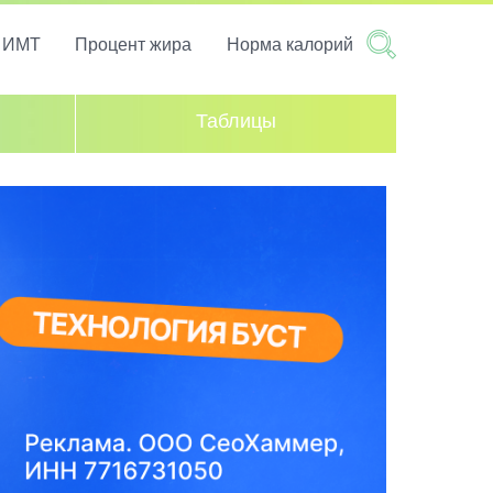
т ИМТ
Процент жира
Норма калорий
Таблицы