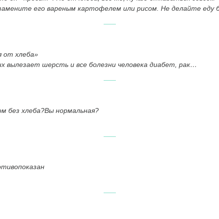
 замените его вареным картофелем или рисом. Не делайте еду б
 от хлеба»
них вылезает шерсть и все болезни человека диабет, рак…
м без хлеба?Вы нормальная?
ротивопоказан