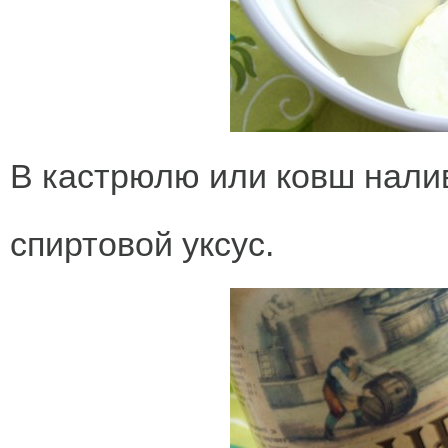
В кастрюлю или ковш налив
спиртовой уксус.