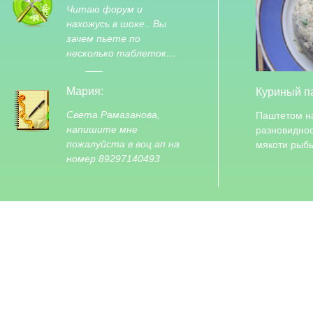
Читаю форум и
нахожусь в шоке.. Вы
зачем пьете по
несколько таблеток…
Мария:
Куриный п
Света Рамазанова,
Паштетом н
напишите мне
разновиднос
пожалуйста в воц ап на
мякоти рыб
номер 89297140493