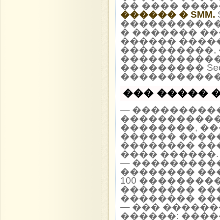
�� ���� ����
������ � SMM.
SeoHammer ������
�����������
� ������� ������
������ �����
����������, 
�����������
��������� Seo
�����������
��� ����� �
— ����������
�����������
��������, �
������ ����
�������� ��
���� ������
— ���������
�������� ��
100 ��������
�������� ��
�������� ��
— ��� �����
������: ����