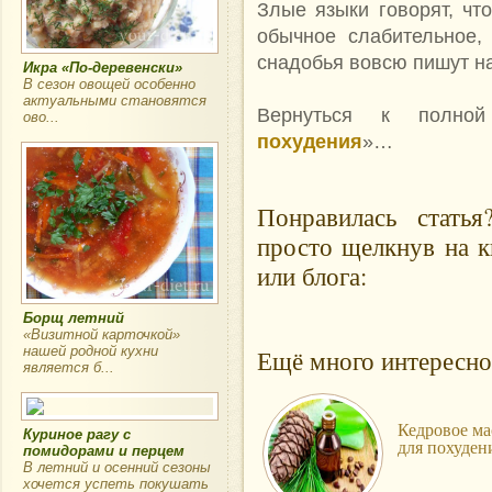
Злые языки говорят, чт
обычное слабительное,
снадобья вовсю пишут на
Икра «По-деревенски»
В сезон овощей особенно
актуальными становятся
Вернуться к полно
ово...
похудения
»…
Понравилась стать
просто щелкнув на к
или блога:
Борщ летний
«Визитной карточкой»
нашей родной кухни
Ещё много интересно
является б...
Кедровое ма
Куриное рагу с
для похуден
помидорами и перцем
В летний и осенний сезоны
хочется успеть покушать