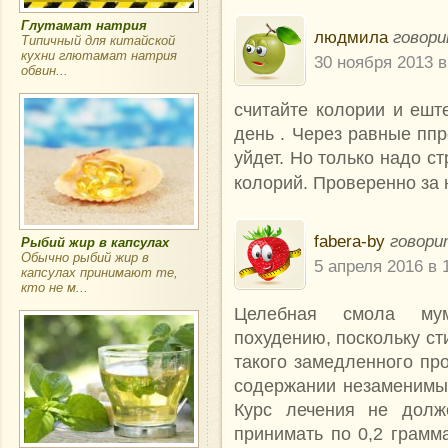
Глутамат натрия
людмила
говори
Типичный для китайской
кухни глютамат натрия
30 ноября 2013 в
обвин...
считайте колории и ешт
день . Через равные ппр
уйдет. Но только надо ст
колорий. Проверенно за 
fabera-by
говори
Рыбий жир в капсулах
Обычно рыбий жир в
5 апреля 2016 в 
капсулах принимают те,
кто не м...
Целебная смола мум
похудению, поскольку ст
такого замедленного пр
содержании незаменимы
Курс лечения не долж
принимать по 0,2 грамм