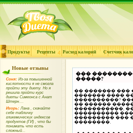
Продукты
Рецепты
Расход калорий
Счетчик кал
Новые отзывы
��� ��������
�����?
Соня:
Из-за повышенной
кислотности я не смогла
пройти эту диету. Но я
�� ������� ���
решила пройти курс
������� ���� ��
диеты Симеонса с Анат
����������? ��
Штерн....
�� ������ �����
�����������, �
Игорь:
Лана , скачайте
���������� ���
себе табличку
��������� ��� 
гликемических индексов
��������.
продуктов (ГИ) , что бы
понимать что есть
сложный...