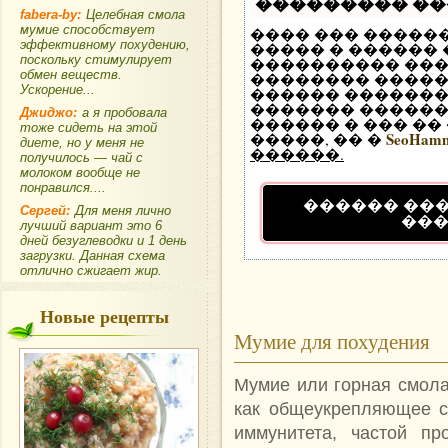
��������� �
fabera-by:
Целебная смола
мумие способствует
���� ��� �����
эффективному похудению,
����� � ������
поскольку стимулирует
���������� ��
обмен веществ.
�������� �����
Ускорение...
������ �������
������� ������ 
Джиджо:
а я пробовала
������ � ��� ��
тоже сидеть на этой
SeoHam
�����, �� �
диете, но у меня не
������.
получилось — чай с
молоком вообще не
понравился....
������ ��
Cергей:
Для меня лично
��
лучший вариант это 6
дней безуглеводки и 1 день
загрузки. Данная схема
отлично сжигает жир.
Новые рецепты
Мумие для похудения
Мумие или горная смола
как общеукрепляющее с
иммунитета, частой пр