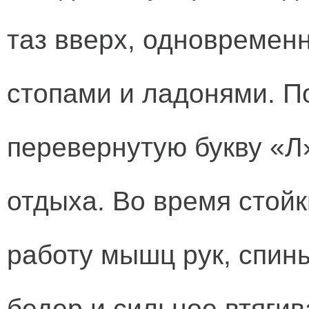
таз вверх, одновременн
стопами и ладонями. П
перевернутую букву «Л»
отдыха. Во время стой
работу мышц рук, спин
бедер и сильное втяги