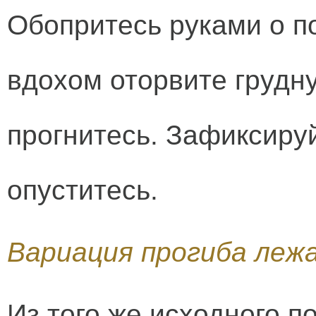
Обопритесь руками о по
вдохом оторвите грудну
прогнитесь. Зафиксируй
опуститесь.
Вариация прогиба леж
Из того же исходного 