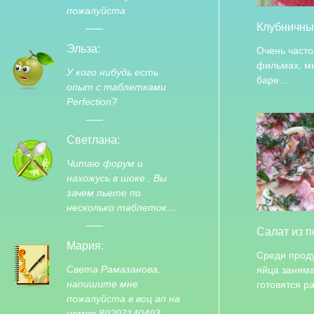
пожалуйста
Клубничны
Эльза:
Очень часто
фильмах, мы
У кого нибудь есть
баре…
опыт с таблетками
Perfection?
Светлана:
Читаю форум и
нахожусь в шоке.. Вы
зачем пьете по
несколько таблеток…
Салат из 
Мария:
Среди прод
Света Рамазанова,
яйца занима
напишите мне
готовятся 
пожалуйста в воц ап на
номер 89297140493