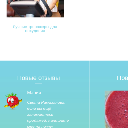
Лучшие тренажеры для
похудения
Новые отзывы
Нов
Мария:
Света Рамазанова,
если вы ещё
занимаетесь
продажей, напишите
мне на почту