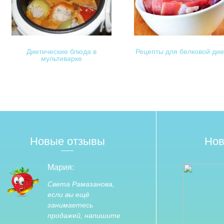
Диетические блюда в
Рецепты для белковой ди
мультиварке
Новые отзывы
Нов
Мария:
Света Рамазанова,
если вы ещё
занимаетесь
продажей, напишите