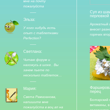
мне на почту
пожалуйста
Суп из ша
перловкой
Эльза:
Ароматный 
У кого нибудь есть
внесет разн
опыт с таблетками
горячих вт
Perfection?
Светлана:
Читаю форум и
нахожусь в шоке.. Вы
зачем пьете по
несколько таблеток…
Фарширов
Мария:
перец
Света Рамазанова,
Болгарский 
напишите мне
витамины, в
пожалуйста в воц ап на