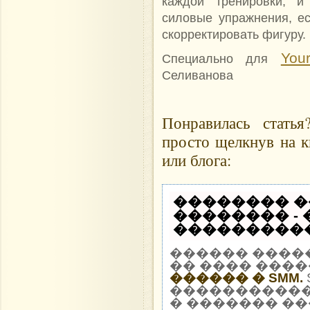
каждой тренировки, и
силовые упражнения, ес
скорректировать фигуру.
Your
Специально для
Селиванова
Понравилась стать
просто щелкнув на к
или блога:
�������� �
�������� -
�����������
������ ����
�� ���� ����
������ � SMM.
�����������
� ������� ��