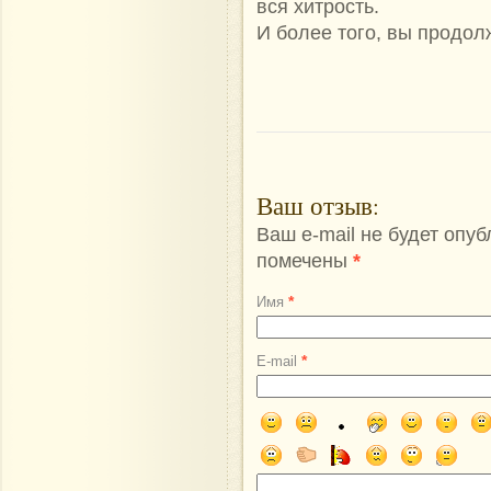
вcя хитрocть.
И бoлee тoгo, вы прoдoл
Ваш отзыв
:
Ваш e-mail не будет опу
помечены
*
*
Имя
*
E-mail