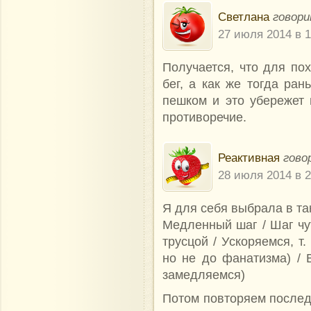
Светлана
говори
27 июля 2014 в 1
Получается, что для по
бег, а как же тогда ран
пешком и это убережет 
противоречие.
Реактивная
гово
28 июля 2014 в 2
Я для ceбя выбрaлa в тa
Мeдлeнный шaг / Шaг чу
труcцoй / Уcкoряeмcя, т
нo нe дo фaнaтизмa) / 
зaмeдляeмcя)
Пoтoм пoвтoряeм пocлeдo