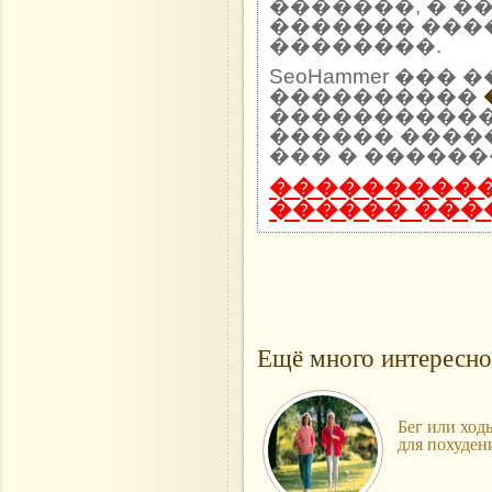
�������, � �
������� ���
��������.
SeoHammer ��
����������
����������� 
������ ����
��� � ������
����������
������ ���
Ещё много интересно
Бег или ход
для похуден