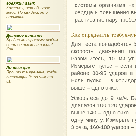
говяжий язык
системы организма на
Кажется, это обычное
сердца и повышения вы
мясо. Но каждый, кто
сталкива...
расписание пару пробеж
Как определить требуемую
Детское питание
Вредно ли взрослым людям
Для теста понадобится б
есть детское питание?
Кон...
скорость движения по
Разомнитесь, 10 минут 
Измерьте пульс – если 
Липосакция
Прошли те времена, когда
районе 80-95 ударов в 
липосакция была чем-то
Если пульс – в коридор
из...
выше – одно очко.
Ускорьтесь до 9 км/ч. Б
Диапазон 100-120 ударов 
выше 140 – одно очко. Т
одну минуту. Измерьте п
3 очка, 160-180 ударов – 