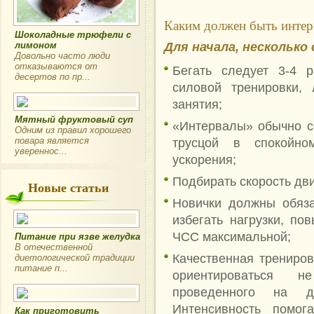
Каким должен быть интер
Шоколадные трюфели с
Для начала, несколько
лимоном
Довольно часто люди
отказываются от
Бегать следует 3-4 
десертов по пр...
силовой тренировки, 
занятия;
Мятный фруктовый суп
«Интервалы» обычно со
Одним из правил хорошего
повара является
трусцой в спокойно
увереннос...
ускорения;
Подбирать скорость дв
Новые статьи
Новички должны обяза
избегать нагрузки, п
ЧСС максимальной;
Питание при язве желудка
В отечественной
Качественная трениров
диетологической традиции
питание п...
ориентироваться 
проведенного на д
Интенсивность помог
Как приготовить