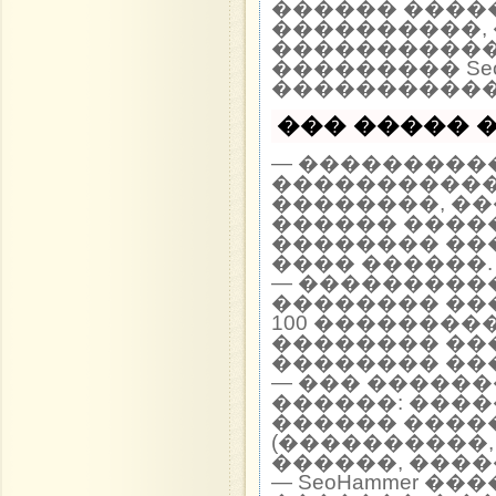
������ �����
����������, 
�����������
��������� Seo
�����������
��� ����� �
— ����������
�����������
��������, �
������ ����
�������� ��
���� ������.
— ���������
�������� ��
100 ��������
�������� ��
�������� ��
— ��� �����
������: ����
������ ����
(����������,
������, ����
— SeoHammer �