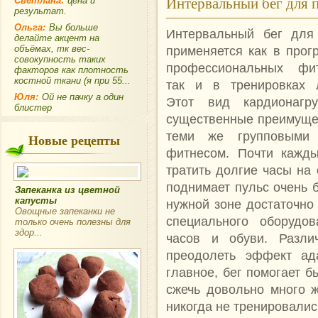
Интервальный бег для 
Светлана:
цена и
результат.
Ольга:
Вы больше
Интервальный бег для
делайте акцент на
объёмах, тк вес-
применяется как в прог
совокупность таких
профессиональных фит
факторов как плотность
костной ткани (я при 55...
так и в тренировках 
Юля:
Ой не пачку а один
Этот вид кардионагру
блистер
существенные преимуще
теми же групповыми 
Новые рецепты
фитнесом. Почти кажды
тратить долгие часы на 
поднимает пульс очень б
Запеканка из цветной
капусты
нужной зоне достаточно 
Овощные запеканки не
специального оборудов
только очень полезны для
здор...
часов и обуви. Разли
преодолеть эффект ада
главное, бег помогает 
сжечь довольно много 
никогда не тренировалис