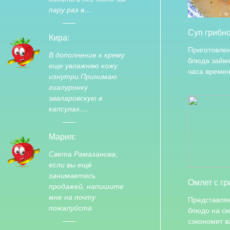
пару раз в…
Суп грибн
Кира:
Приготовлен
В дополнение к крему
блюда займе
еще увлажняю кожу
часа времен
изнутри.Принимаю
гиалуронку
эваларовскую в
капсулах.…
Мария:
Света Рамазанова,
если вы ещё
занимаетесь
Омлет с г
продажей, напишите
мне на почту
Представля
пожалуйста
блюдо на ск
сэкономит 