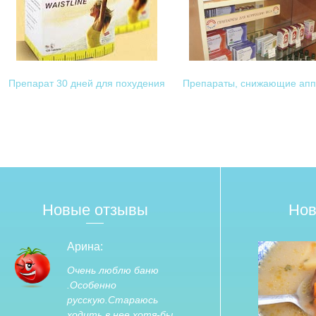
Препарат 30 дней для похудения
Препараты, снижающие апп
Новые отзывы
Нов
Арина:
Очень люблю баню
.Особенно
русскую.Стараюсь
ходить в нее хотя-бы