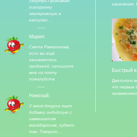
изнутри.Принимаю
населения.
гиалуронку
эваларовскую в
капсулах.…
Мария:
Света Рамазанова,
если вы ещё
занимаетесь
продажей, напишите
Быстрый в
мне на почту
пожалуйста
Диетологи в
что первые
незаменим
Николай:
У меня дочурка пьет
добавку индийскую с
гаммигатом
малабарским, худеет
так. Говорит,…