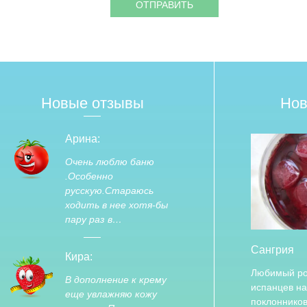
Новые отзывы
Нов
Арина:
Очень люблю баню
.Особенно
русскую.Стараюсь
ходить в нее хотя-бы
пару раз в…
Сангрия
Кира:
Любимый ро
В дополнение к крему
испанцев н
еще увлажняю кожу
поклонников