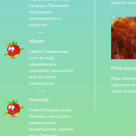
капусты и м
изнутри.Принимаю
гиалуронку
эваларовскую в
капсулах.…
Мария:
Света Рамазанова,
если вы ещё
занимаетесь
Репа под к
продажей, напишите
мне на почту
Репа являет
пожалуйста
структуре к
часто испол
Николай:
У меня дочурка пьет
добавку индийскую с
гаммигатом
малабарским, худеет
так. Говорит,…