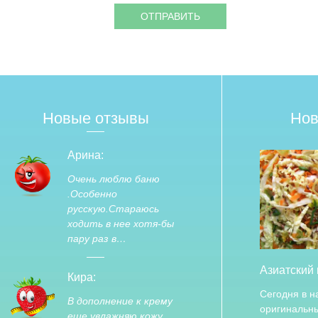
Новые отзывы
Нов
Арина:
Очень люблю баню
.Особенно
русскую.Стараюсь
ходить в нее хотя-бы
пару раз в…
Азиатский 
Кира:
Сегодня в 
В дополнение к крему
оригинальны
еще увлажняю кожу