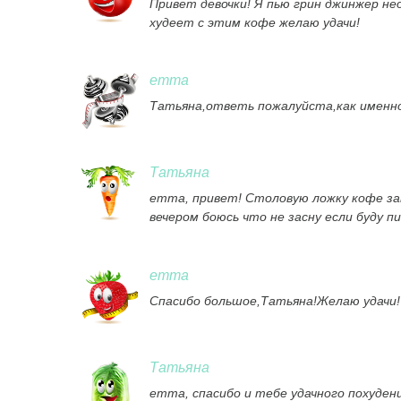
Привет девочки! Я пью грин джинжер не
худеет с этим кофе желаю удачи!
emma
Татьяна,ответь пожалуйста,как именно
Татьяна
emma, привет! Столовую ложку кофе зава
вечером боюсь что не засну если буду пи
emma
Спасибо большое,Татьяна!Желаю удачи!
Татьяна
emma, спасибо и тебе удачного похудени