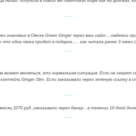
а назад, получила в таких же пакетиках кофе как на фотках, ко
ез знакомых в Омске Green Ginger через ваш сайт….надеюсь п
ли что одна пачка придет в подарок….. как читала ранее 3 пачки
м может меняться, это нормальная ситуация. Если не секрет с
а коктейль Ginger Slim. Если заказывали через зеленую ссылку в
 1 месяц 3270 руб.,заказывали через банер…в течении 10 дней до