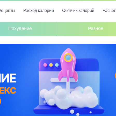
Рецепты
Расход калорий
Счетчик калорий
Расче
Похудение
Разное