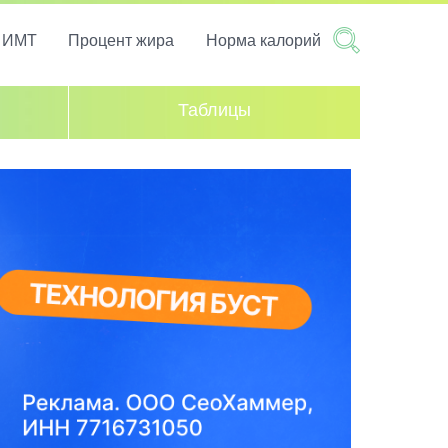
т ИМТ
Процент жира
Норма калорий
Таблицы