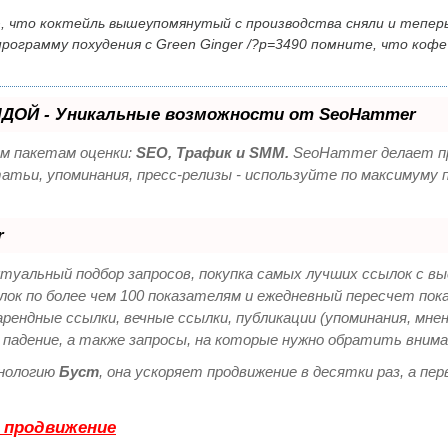
ю, что коктейль вышеупомянутый с производства сняли и тепер
программу похудения с Green Ginger
/?p=3490
помните, что кофе
ДОЙ - Уникальные возможности от SeoHammer
ем пакетам оценки:
SEO, Трафик и SMM.
SeoHammer делает пр
татьи, упоминания, пресс-релизы - используйте по максимум
r
ктуальный подбор запросов, покупка самых лучших ссылок с в
лок по более чем 100 показателям и ежедневный пересчет пок
ендные ссылки, вечные ссылки, публикации (упоминания, мнен
падение, а также запросы, на которые нужно обратить внима
нологию
Буст
, она ускоряет продвижение в десятки раз, а п
 продвижение