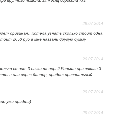
фе крупного помола. за месяц сбросила 7кг,
29.07.2014
ридет оригинал…хотела узнать сколько стоит одна
 стоит 2650 руб а мне назвали другую сумму
29.07.2014
колько стоит 3 пачки теперь? Раньше при заказе 3
 статье или через баннер, придет оригинальный
29.07.2014
лжно уже придти)
29.07.2014