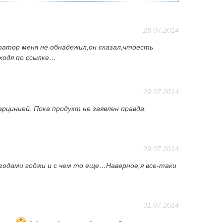
29.07.2014
ратор меня не обнадежил,он сказал,чтоесть
еходя по ссылке…
29.07.2014
рцинией. Пока продукт не заявлен правда.
29.07.2014
ягодами годжи и с чем то еще…Наверное,я все-таки
31.07.2014