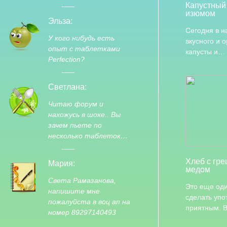
Капустный 
изюмом
Эльза:
Сегодня в 
У кого нибудь есть
вкусного и 
опыт с таблетками
капусты и…
Perfection?
Светлана:
Читаю форум и
нахожусь в шоке.. Вы
зачем пьете по
несколько таблеток…
Хлеб с гре
Мария:
медом
Света Рамазанова,
Это еще оди
напишите мне
сделать упо
пожалуйста в воц ап на
приятным. 
номер 89297140493