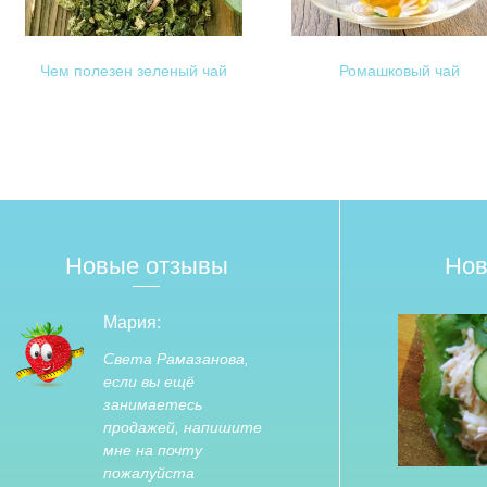
Чем полезен зеленый чай
Ромашковый чай
Новые отзывы
Нов
Мария:
Света Рамазанова,
если вы ещё
занимаетесь
продажей, напишите
мне на почту
пожалуйста