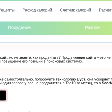
Рецепты
Расход калорий
Счетчик калорий
Расче
Похудение
Разное
айт, но не знаете, как продвигать? Продвижение сайта – это не
 повышение его позиций в поисковых системах.
ске самостоятельно, попробуйте технологию
Буст
, она ускоряет
 один запрос у вас не продвинется в Топ10 за месяц, то в
SeoH