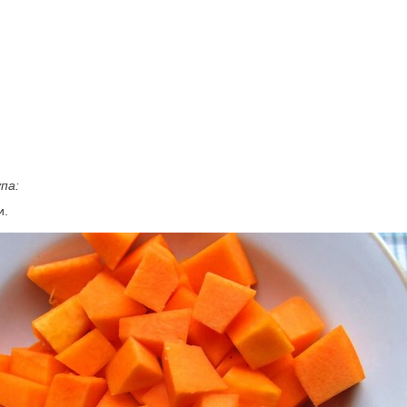
па:
и.