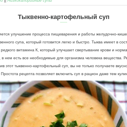
то
||
Низкокалорийные супы
Тыквенно-картофельный суп
яется улучшение процесса пищеварения и работы желудочно-кишеч
нного супа, который готовится легко и быстро. Тыква имеет в сост
е редкого витамина К, который улучшает свертывание крови и норм
 в нем есть все необходимые для организма человека вещества. Р
ив этот тыквенно-картофельный суп, вы не только получаете вкусн
Простота рецепта позволяет включить суп в рацион даже тем кули