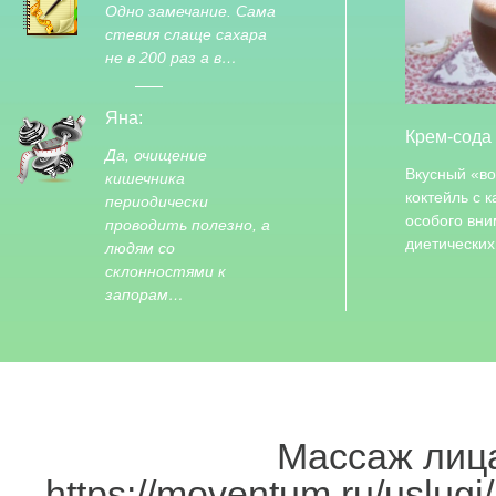
Одно замечание. Сама
стевия слаще сахара
не в 200 раз а в…
Яна:
Крем-сода
Да, очищение
Вкусный «в
кишечника
коктейль с 
периодически
особого вн
проводить полезно, а
диетически
людям со
склонностями к
запорам…
Массаж лица
https://moventum.ru/uslugi