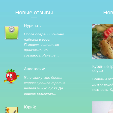
Новые отзывы
Нов
Нурипат:
После операции сильно
набрала в весе.
Пытаюсь питаться
правильно, но
срываюсь. Раньше…
Куриные г
Анастасия:
соусе
Я не скажу что диета
Главным отл
строгая,пошла третья
других подо
неделя,минус 7,2 кг.Да
нежность. 
ищите оригинал…
Юрий: