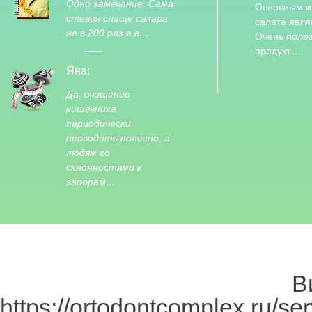
Одно замечание. Сама
Основным и
стевия слаще сахара
салата явля
не в 200 раз а в…
Очень поле
продукт.…
Яна:
Да, очищение
кишечника
периодически
проводить полезно, а
людям со
склонностями к
запорам…
В
https://ortodontcomplex.ru/ser