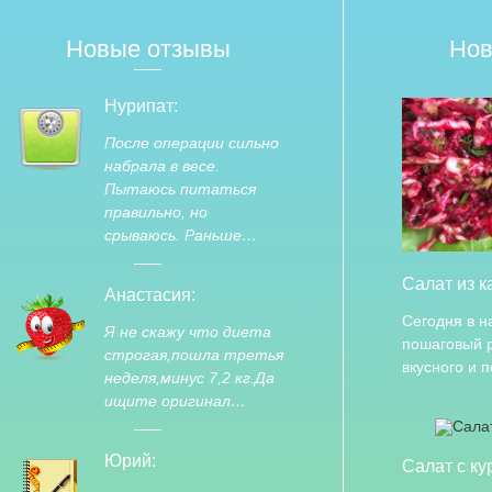
Новые отзывы
Нов
Нурипат:
После операции сильно
набрала в весе.
Пытаюсь питаться
правильно, но
срываюсь. Раньше…
Салат из к
Анастасия:
Сегодня в 
Я не скажу что диета
пошаговый 
строгая,пошла третья
вкусного и 
неделя,минус 7,2 кг.Да
ищите оригинал…
Юрий:
Салат с ку