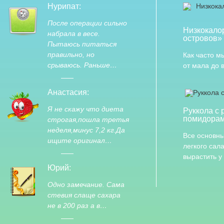
Нурипат:
После операции сильно
Низкокало
набрала в весе.
островов»
Пытаюсь питаться
правильно, но
Как часто м
срываюсь. Раньше…
от мала до 
Анастасия:
Я не скажу что диета
Руккола с 
помидора
строгая,пошла третья
неделя,минус 7,2 кг.Да
Все основны
ищите оригинал…
легкого сал
вырастить у
Юрий:
Одно замечание. Сама
стевия слаще сахара
не в 200 раз а в…