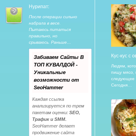
Нурипат:
После операции сильно
набрала в весе.
Пытаюсь питаться
правильно, но
срываюсь. Раньше…
Кус-кус с 
Забиваем Сайты В
ТОП КУВАЛДОЙ -
Людям, кото
Уникальные
пищу мясо,
следующее 
возможности от
Сегодня…
SeoHammer
Каждая ссылка
анализируется по трем
пакетам оценки:
SEO,
Трафик и SMM.
SeoHammer делает
продвижение сайта