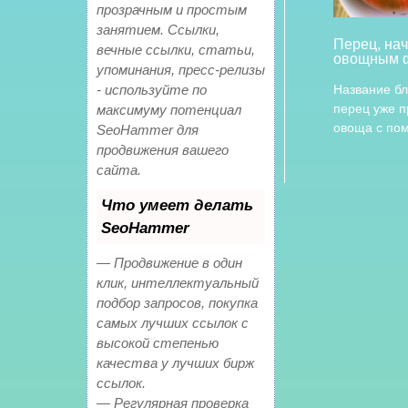
прозрачным и простым
занятием. Ссылки,
Перец, на
вечные ссылки, статьи,
овощным 
упоминания, пресс-релизы
- используйте по
Название б
перец уже п
максимуму потенциал
овоща с п
SeoHammer для
продвижения вашего
сайта.
Что умеет делать
SeoHammer
— Продвижение в один
клик, интеллектуальный
подбор запросов, покупка
самых лучших ссылок с
высокой степенью
качества у лучших бирж
ссылок.
— Регулярная проверка