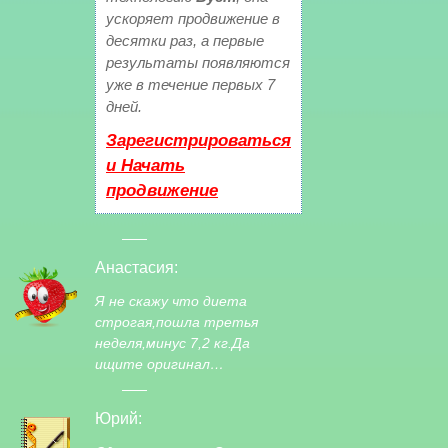
ускоряет продвижение в
десятки раз, а первые
результаты появляются
уже в течение первых 7
дней.
Зарегистрироваться
и Начать
продвижение
Анастасия:
Я не скажу что диета
строгая,пошла третья
неделя,минус 7,2 кг.Да
ищите оригинал…
Юрий: