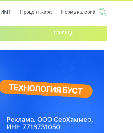
т ИМТ
Процент жира
Норма калорий
Таблицы