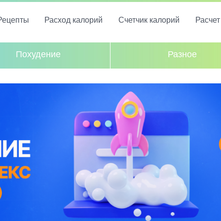
Рецепты
Расход калорий
Счетчик калорий
Расче
Похудение
Разное