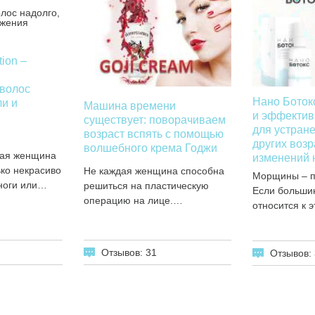
tion –
волос
Нано Боток
ли и
Машина времени
и эффектив
существует: поворачиваем
для устран
возраст вспять с помощью
других воз
волшебного крема Годжи
ая женщина
изменений 
ько некрасиво
Не каждая женщина способна
Морщины – пр
ноги или…
решиться на пластическую
Если больши
операцию на лице.…
относится к 
Отзывов: 31
Отзывов: