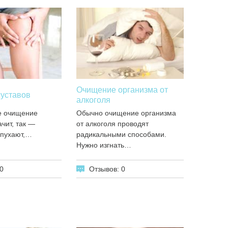
Очищение организма от
уставов
алкоголя
е очищение
Обычно очищение организма
чит, так —
от алкоголя проводят
ипухают,…
радикальными способами.
Нужно изгнать…
0
Отзывов: 0