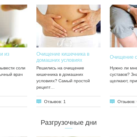
и из
Очищение кишечника в
Очищение с
домашних условиях
 вывести соли
Решились на очищение
Нужно ли мн
ычный врач
кишечника в домашних
суставов? Зна
условиях? Самый простой
щелкают, пр
рецепт…
Отзывов: 1
Отзывов: 
Разгрузочные дни