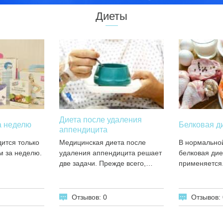
Диеты
Диета после удаления
а неделю
Белковая д
аппендицита
дится только
Медицинская диета после
В нормальной
м за неделю.
удаления аппендицита решает
белковая дие
две задачи. Прежде всего,…
применяется
Отзывов: 0
Отзывов: 