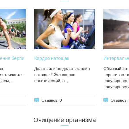
ения берпи
Кардио натощак
Интервальн
ка
Делать или не делать кардио
Обычный инт
 отличается
натощак? Это вопрос
переживает 
елаем,…
политический, а…
популярность
популярност
Отзывов: 0
Отзывов: 
Очищение организма