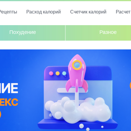
Рецепты
Расход калорий
Счетчик калорий
Расче
Похудение
Разное