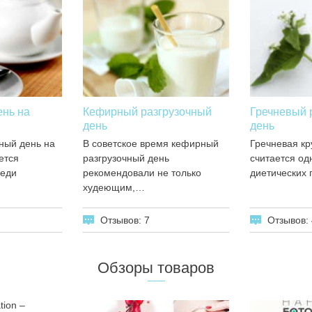
ень на
Кефирный разгрузочный
Гречневый 
день
день
ный день на
В советское время кефирный
Гречневая кр
ется
разгрузочный день
считается од
реди
рекомендовали не только
диетических 
худеющим,…
Отзывов: 7
Отзывов: 
Обзоры товаров