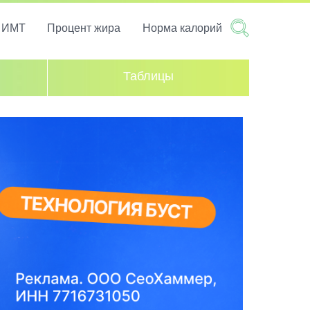
т ИМТ
Процент жира
Норма калорий
Таблицы