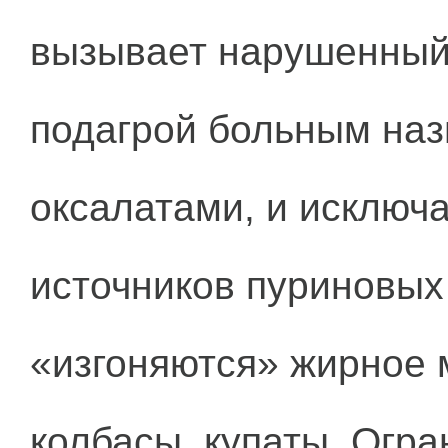
вызывает нарушенный 
подагрой больным наз
оксалатами, и исклю
источников пуриновых
«изгоняются» жирное м
колбасы, купаты. Огр