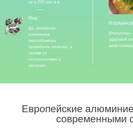
не в 200 раз а в…
Яна:
Итальянск
Да, очищение
Итальянцы –
кишечника
здоровой п
периодически
шеф-повар
проводить полезно, а
людям со
склонностями к
запорам…
Европейские алюмини
современными с