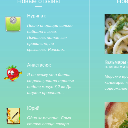
Новые отзывы
Нов
Нурипат:
После операции сильно
набрала в весе.
Пытаюсь питаться
правильно, но
срываюсь. Раньше…
Кальмары 
Анастасия:
оливками 
Я не скажу что диета
Морские про
строгая,пошла третья
кальмары, и
неделя,минус 7,2 кг.Да
содержани
ищите оригинал…
Юрий:
Одно замечание. Сама
стевия слаще сахара