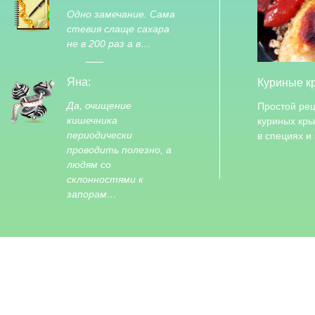
Одно замечание. Сама
стевия слаще сахара
не в 200 раз а в…
Яна:
Куриные к
Да, очищение
Простой рец
кишечника
куриных кр
периодически
в специях и
проводить полезно, а
людям со
склонностями к
запорам…