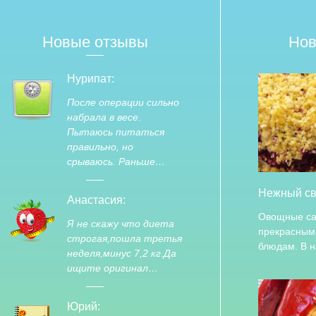
Новые отзывы
Нов
Нурипат:
После операции сильно
набрала в весе.
Пытаюсь питаться
правильно, но
срываюсь. Раньше…
Нежный св
Анастасия:
Овощные са
Я не скажу что диета
прекрасным
строгая,пошла третья
блюдам. В 
неделя,минус 7,2 кг.Да
ищите оригинал…
Юрий: