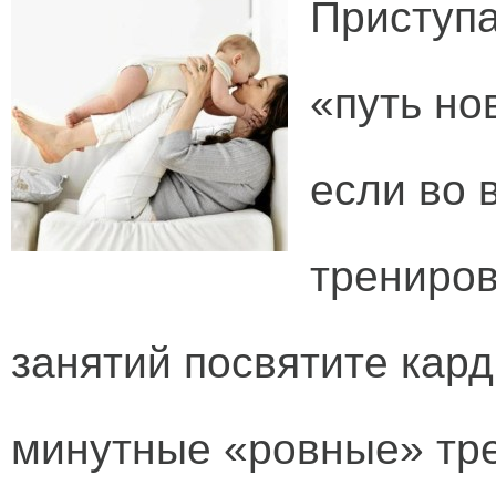
Приступа
«путь но
если во 
трениров
занятий посвятите кард
минутные «ровные» тре