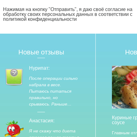
Нажимая на кнопку "Отправить", я даю своё согласие на
обработку своих персональных данных в соответствии с
политикой конфиденциальности
Новые отзывы
Нов
Нурипат:
После операции сильно
набрала в весе.
Пытаюсь питаться
правильно, но
срываюсь. Раньше…
Куриные г
Анастасия:
соусе
Я не скажу что диета
Главным отл