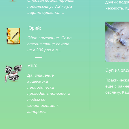
строгая,пошла третья
других подо
неделя,минус 7,2 кг.Да
нежность. 
ищите оригинал…
Юрий:
Одно замечание. Сама
стевия слаще сахара
не в 200 раз а в…
Яна:
Суп из овс
Да, очищение
Практически
кишечника
еще с ранне
периодически
овсянку. К
проводить полезно, а
людям со
склонностями к
запорам…