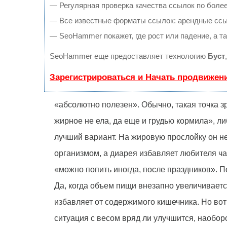
— Регулярная проверка качества ссылок по более
— Все известные форматы ссылок: арендные ссылк
— SeoHammer покажет, где рост или падение, а т
SeoHammer еще предоставляет технологию
Буст
Зарегистрироваться и Начать продвижен
«абсолютно полезен». Обычно, такая точка з
жирное не ела, да еще и грудью кормила», ли
лучший вариант. На жировую прослойку он не
организмом, а диарея избавляет любителя ча
«можно попить иногда, после праздников». П
Да, когда объем пищи внезапно увеличиваетс
избавляет от содержимого кишечника. Но вот
ситуация с весом вряд ли улучшится, наобор