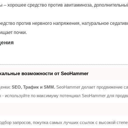
ды – хорошее средство против авитаминоза, дополнительны
средство против нервного напряжения, натуральное седатив
ищает почки.
дения
кальные возможности от SeoHammer
ценки:
SEO, Трафик и SMM.
SeoHammer делает продвижение сай
зы - используйте по максимуму потенциал SeoHammer для продв
одбор запросов, покупка самых лучших ссылок с высокой степе