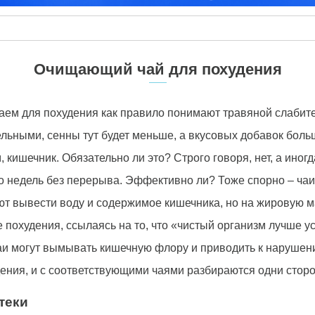
Очищающий чай для похудения
ем для похудения как правило понимают травяной слабител
ьными, сенны тут будет меньше, а вкусовых добавок больш
, кишечник. Обязательно ли это? Строго говоря, нет, а ино
о недель без перерыва. Эффективно ли? Тоже спорно – ча
т вывести воду и содержимое кишечника, но на жировую ма
похудения, ссылаясь на то, что «чистый организм лучше у
, чаи могут вымывать кишечную флору и приводить к наруше
дения, и с соответствующими чаями разбираются одни стор
теки