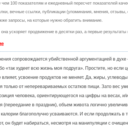
 чем 100 показателям и ежедневный пересчет показателей каче
и, вечные ссылки, публикации (упоминания, мнения, отзывы, с
акже запросы, на которые нужно обратить внимание.
, она ускоряет продвижение в десятки раз, а первые результаты
ие
рения сопровождается убийственной аргументацией в духе «
бо «так худеет всю жизнь моя подруга». Простите, но если 
 влияет, усвоение продуктов не меняет. Да, жиры, углевод
я только от неперевариваемых остатков пищи. Зато вес уме
озиция человека, ориентирующегося на цифры на весах, и/и
я (переедание в праздник), объем живота логично увеличив
 калории благополучно усваиваются. И если продолжать в т
от, он будет набираться, несмотря на манипуляции с очище