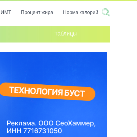
т ИМТ
Процент жира
Норма калорий
Таблицы