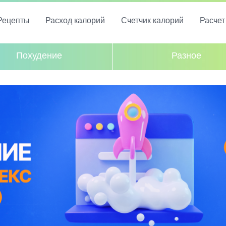
Рецепты
Расход калорий
Счетчик калорий
Расче
Похудение
Разное