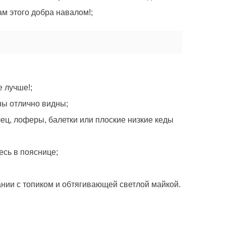
ам этого добра навалом!;
е лучше!;
ны отлично видны;
ец, лоферы, балетки или плоские низкие кеды
есь в пояснице;
ании с топиком и обтягивающей светлой майкой.