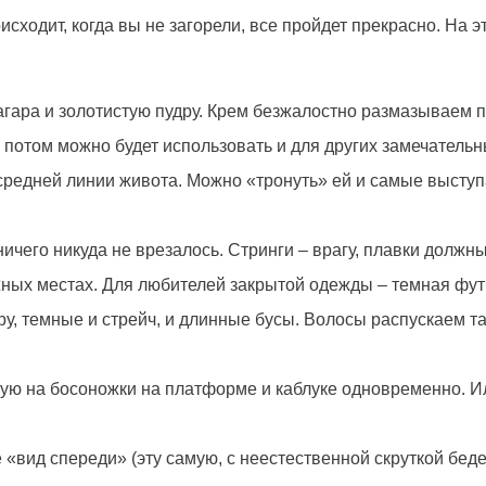
исходит, когда вы не загорели, все пройдет прекрасно. На э
гара и золотистую пудру. Крем безжалостно размазываем п
о потом можно будет использовать и для других замечатель
редней линии живота. Можно «тронуть» ей и самые выступа
 ничего никуда не врезалось. Стринги – врагу, плавки долж
жных местах. Для любителей закрытой одежды – темная фут
у, темные и стрейч, и длинные бусы. Волосы распускаем т
ую на босоножки на платформе и каблуке одновременно. 
«вид спереди» (эту самую, с неестественной скруткой бедер