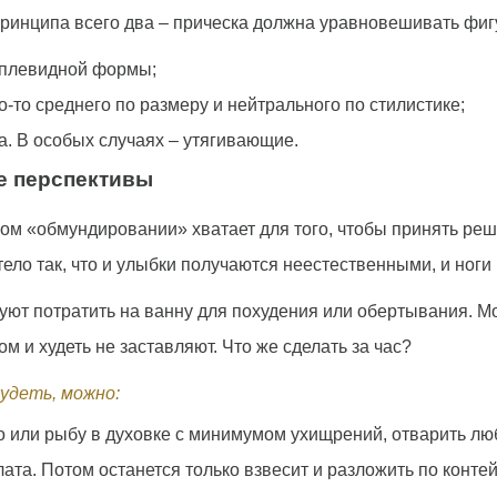
инципа всего два – прическа должна уравновешивать фигур
аплевидной формы;
о-то среднего по размеру и нейтрального по стилистике;
а. В особых случаях – утягивающие.
ые перспективы
ком «обмундировании» хватает для того, чтобы принять реш
тело так, что и улыбки получаются неестественными, и ноги
туют потратить на ванну для похудения или обертывания. Мо
м и худеть не заставляют. Что же сделать за час?
удеть, можно:
со или рыбу в духовке с минимумом ухищрений, отварить лю
ата. Потом останется только взвесит и разложить по конте