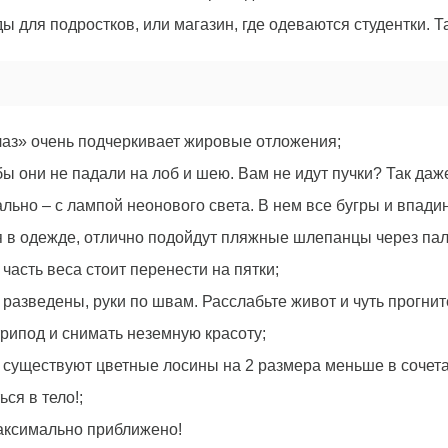
ды для подростков, или магазин, где одеваются студентки. Т
лаз» очень подчеркивает жировые отложения;
бы они не падали на лоб и шею. Вам не идут пучки? Так даж
ьно – с лампой неонового света. В нем все бугры и впади
я в одежде, отлично подойдут пляжные шлепанцы через пал
 часть веса стоит перенести на пятки;
 разведены, руки по швам. Расслабьте живот и чуть прогнит
рипод и снимать неземную красоту;
е, существуют цветные лосины на 2 размера меньше в сочет
ся в тело!;
максимально приближено!