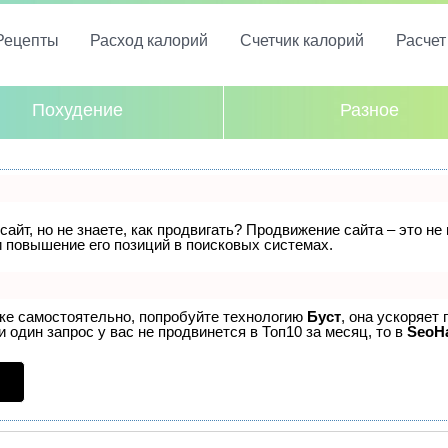
Рецепты
Расход калорий
Счетчик калорий
Расче
Похудение
Разное
айт, но не знаете, как продвигать? Продвижение сайта – это не
 повышение его позиций в поисковых системах.
ске самостоятельно, попробуйте технологию
Буст
, она ускоряет
 один запрос у вас не продвинется в Топ10 за месяц, то в
SeoH