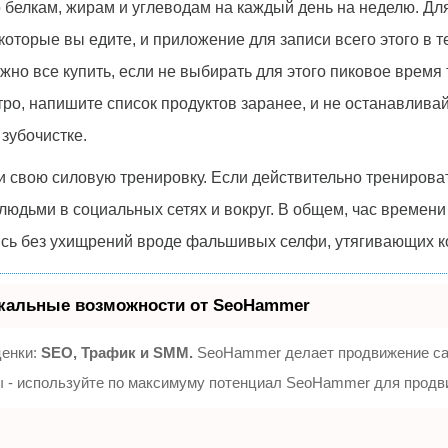
о белкам, жирам и углеводам на каждый день на неделю. Дл
которые вы едите, и приложение для записи всего этого в 
жно все купить, если не выбирать для этого пиковое время 
стро, напишите список продуктов заранее, и не останавлива
зубочистке.
 и свою силовую тренировку. Если действительно тренирова
 людьми в социальных сетях и вокруг. В общем, час времени н
тись без ухищрений вроде фальшивых селфи, утягивающих к
кальные возможности от SeoHammer
ценки:
SEO, Трафик и SMM.
SeoHammer делает продвижение сай
зы - используйте по максимуму потенциал SeoHammer для продв