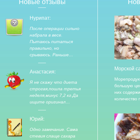
Новые отзывы
Нов
Нурипат:
После операции сильно
набрала в весе.
Пытаюсь питаться
правильно, но
срываюсь. Раньше…
Морской с
Анастасия:
Морепродук
Я не скажу что диета
большую цен
строгая,пошла третья
них содержи
неделя,минус 7,2 кг.Да
количество
ищите оригинал…
Юрий:
Одно замечание. Сама
стевия слаще сахара