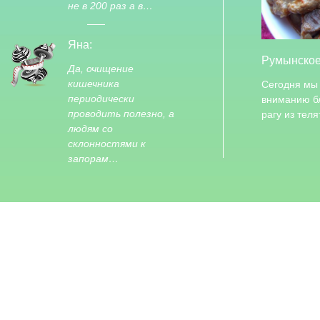
не в 200 раз а в…
Яна:
Румынское
Да, очищение
кишечника
Сегодня мы
периодически
вниманию б
проводить полезно, а
рагу из тел
людям со
склонностями к
запорам…