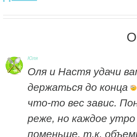
О
Юля
Оля и Настя удачи ва
держаться до конца
что-то вес завис. П
реже, но каждое утр
поменьше, т.к. объе