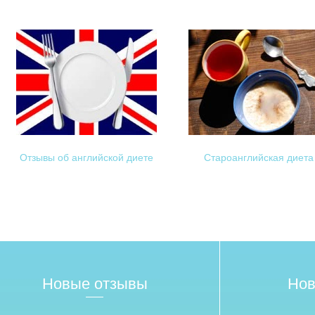
Отзывы об английской диете
Староанглийская диета
Новые отзывы
Нов