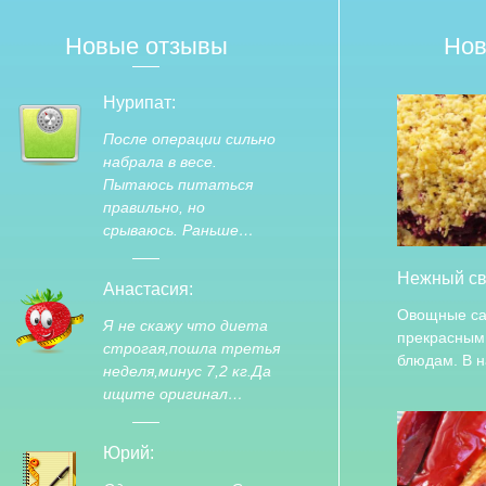
Новые отзывы
Нов
Нурипат:
После операции сильно
набрала в весе.
Пытаюсь питаться
правильно, но
срываюсь. Раньше…
Нежный св
Анастасия:
Овощные са
Я не скажу что диета
прекрасным
строгая,пошла третья
блюдам. В 
неделя,минус 7,2 кг.Да
ищите оригинал…
Юрий: