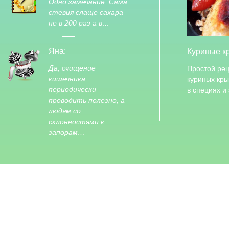
Одно замечание. Сама
стевия слаще сахара
не в 200 раз а в…
Яна:
Куриные к
Да, очищение
Простой рец
кишечника
куриных кр
периодически
в специях и
проводить полезно, а
людям со
склонностями к
запорам…