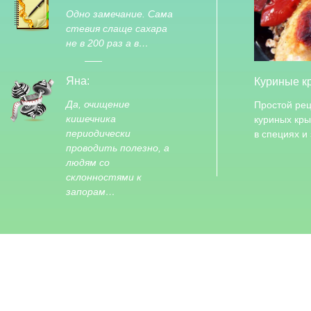
Одно замечание. Сама
стевия слаще сахара
не в 200 раз а в…
Яна:
Куриные к
Да, очищение
Простой рец
кишечника
куриных кр
периодически
в специях и
проводить полезно, а
людям со
склонностями к
запорам…