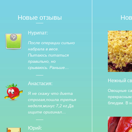
Новые отзывы
Нов
Нурипат:
После операции сильно
набрала в весе.
Пытаюсь питаться
правильно, но
срываюсь. Раньше…
Нежный св
Анастасия:
Овощные са
Я не скажу что диета
прекрасным
строгая,пошла третья
блюдам. В 
неделя,минус 7,2 кг.Да
ищите оригинал…
Юрий: