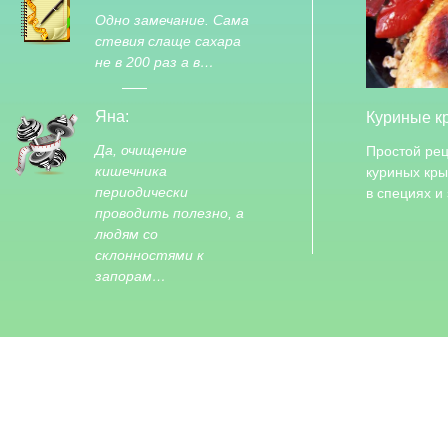
Одно замечание. Сама
стевия слаще сахара
не в 200 раз а в…
Яна:
Куриные к
Да, очищение
Простой рец
кишечника
куриных кр
периодически
в специях и
проводить полезно, а
людям со
склонностями к
запорам…