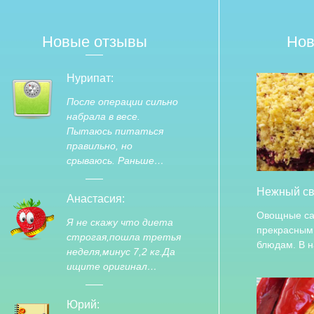
Новые отзывы
Нов
Нурипат:
После операции сильно
набрала в весе.
Пытаюсь питаться
правильно, но
срываюсь. Раньше…
Нежный св
Анастасия:
Овощные са
Я не скажу что диета
прекрасным
строгая,пошла третья
блюдам. В 
неделя,минус 7,2 кг.Да
ищите оригинал…
Юрий: