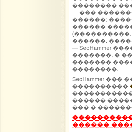
�������� ��
— ��� �����
������: ����
������ ����
(����������,
������, ����
— SeoHammer �
�������, � �
������� ���
��������.
SeoHammer ��
����������
����������� 
������ ����
��� � ������
����������
������ ���