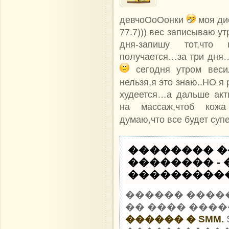
девчоОоОонки
моя дие
77.7))) вес записываю у
дня-запишу тот,что 
получается…за три дня…с
сегодня утром весил
нельзя,я это знаю..НО я
худеется…а дальше акт
на массаж,чтоб кожа 
думаю,что все будет суп
�������� �
�������� -
�����������
������ ����
�� ���� ����
������ � SMM.