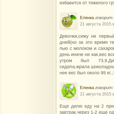
избавится от тяжелого гр
Еленка
говорит:
21 августа 2015 
Девочки,сижу не первы
дней(но за это время те
пью с молоком и сахаро
день иначе ни как,вес вс
утром был 73,9.Дие
сидела,жрала шоколадные
нее вес был около 95 кг.,
Еленка
говорит:
21 августа 2015 
Еще делю еду на 2 прие
завтрак,через 1-2 еще о