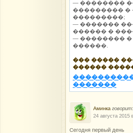
— �������� 
��������� �
���������;
— ������� �
������ � ���
— �������� �
������.
��� ����� �
������ ����
����������
�������
Аминка
говорит
24 августа 2015 
Сегодня первый день