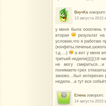
ВнучКа
говорит:
13 августа 2015 
у меня была оооочень 
вторая
результат на
условии,что я работаю 
(конфеты,печенье,шок
т.д….)
а вот у меня в
третьей недели((((((19 ч
не могу смириться…и
понимаете-грех отказат
заново…был интересен р
недели…а тут все собъётс
Елена
говорит:
14 августа 2015 