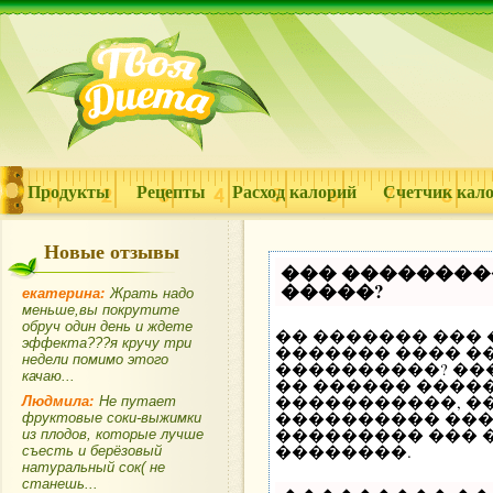
Продукты
Рецепты
Расход калорий
Счетчик кал
Новые отзывы
��� ��������
�����?
екатерина:
Жрать надо
меньше,вы покрутите
обруч один день и ждете
�� ������� ���
эффекта???я кручу три
������� ���� ��
недели помимо этого
����������? ��
качаю...
�� ������ �����
�����������, �
Людмила:
Не путает
���������� ���
фруктовые соки-выжимки
��������� ��� 
из плодов, которые лучше
��������.
съесть и берёзовый
натуральный сок( не
станешь...