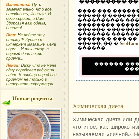
��������� �
Валентина:
Ну, и
замечательно, что всё
���� ��� �����
наладилось, Инночка. И
����� � ������
доче хорошо, и Вам.
���������� ��
Здоровья вам обеим,
�������� �����
девочки!
������ �������
������� ������ 
Dina:
Не пейте эту
������ � ��� ��
отраву!!! Купила в
SeoHam
�����, �� �
интернет магазине, цена
������.
норм… И так начну: в
первый день после
приема,...
������ ��
Ленок:
Вижу что не меня
��
одну порадовал редуксин
лайт. Я вообще перед его
приемом не только в
интернете информации...
Новые рецепты
Химическая диета
Химическая диета или д
что иное, как широко из
называемая «яичной». Не