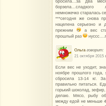
бросила…за два меся
борзела…сладкого ло
немножечко старалась се
***сегодня же снова п
нацелена серьезно и
прежним
а вес ста
прошлый раз
нуссс….п
Ольга
говорит:
21 октября 2015 
Если вес не уходит, зна
ноябре прошлого года, 
сбросила 13-14 кг. З
правильно питаться. Ед
горький шоколад, зефир,
делаю. Мясо, рыбу об
между едой не меньше 4 