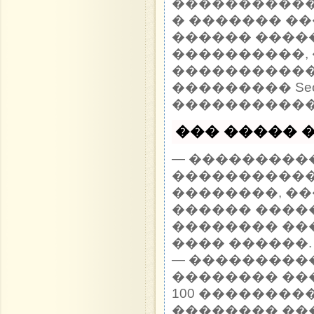
�����������
� ������� ��
������ �����
����������, 
�����������
��������� Seo
�����������
��� ����� �
— ����������
�����������
��������, �
������ ����
�������� ��
���� ������.
— ���������
�������� ��
100 ��������
�������� ��