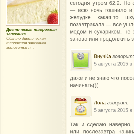
сегодня утром 62,2. Но
— всю ночь тошнило и 
желудке какая-то шк
позавтракала — все ушло
Диетическая творожная
медом и сухариком. не 
запеканка
заново или продолжить з
Обычно диетическая
творожная запеканка
готовится п...
ВнучКа
говорит:
5 августа 2015 в
даже и не знаю что посо
начинать(((
Лола
говорит:
5 августа 2015 в
Так и сделаю наверно,
или послезавтра начи