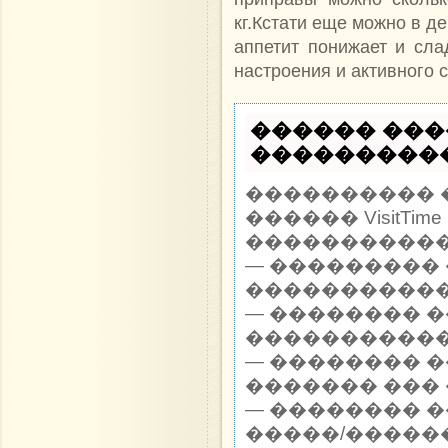
кг.Кстати еще можно в д
аппетит понижает и сла
настроения и активного 
������ ���
�����������
���������� 
������ VisitTi
������������ 
— ��������� 
�����������
— �������� 
�����������
— �������� 
������� ��� 
— �������� 
�����/������