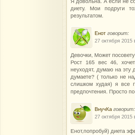
Я довольна. А если не с
диету. Мои подруги т
результатом.
Енот
говорит:
27 октября 2015 
Девочки, Может посоветуе
Рост 165 вес 46, хочет
неуходят, думаю на эту 
думаете? ( только не на
слишком худая) я все 
предпочтения. Просто по
ВнучКа
говорит:
27 октября 2015 
Енот,попробуй) диета эф